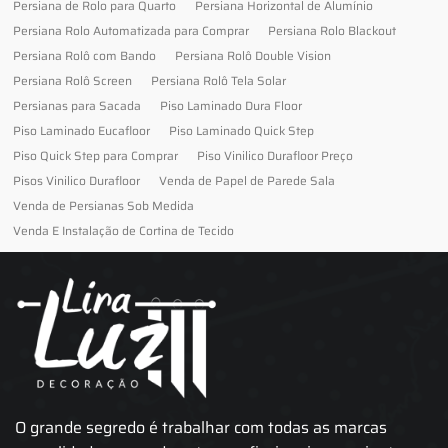
Persiana de Rolo para Quarto
Persiana Horizontal de Alumínio
Persiana Rolo Automatizada para Comprar
Persiana Rolo Blackout
Persiana Rolô com Bando
Persiana Rolô Double Vision
Persiana Rolô Screen
Persiana Rolô Tela Solar
Persianas para Sacada
Piso Laminado Dura Floor
Piso Laminado Eucafloor
Piso Laminado Quick Step
Piso Quick Step para Comprar
Piso Vinilico Durafloor Preço
Pisos Vinilico Durafloor
Venda de Papel de Parede Sala
Venda de Persianas Sob Medida
Venda E Instalação de Cortina de Tecido
O grande segredo é trabalhar com todas as marcas