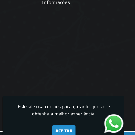
Informações
Este site usa cookies para garantir que você
Lira Luz Decor - Cortinas sob medidas e persianas
obtenha a melhor experiência.
ACEITAR