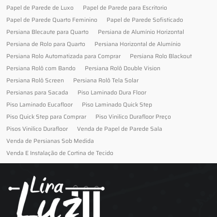
Papel de Parede de Luxo
Papel de Parede para Escritorio
Papel de Parede Quarto Feminino
Papel de Parede Sofisticado
Persiana Blecaute para Quarto
Persiana de Alumínio Horizontal
Persiana de Rolo para Quarto
Persiana Horizontal de Alumínio
Persiana Rolo Automatizada para Comprar
Persiana Rolo Blackout
Persiana Rolô com Bando
Persiana Rolô Double Vision
Persiana Rolô Screen
Persiana Rolô Tela Solar
Persianas para Sacada
Piso Laminado Dura Floor
Piso Laminado Eucafloor
Piso Laminado Quick Step
Piso Quick Step para Comprar
Piso Vinilico Durafloor Preço
Pisos Vinilico Durafloor
Venda de Papel de Parede Sala
Venda de Persianas Sob Medida
Venda E Instalação de Cortina de Tecido