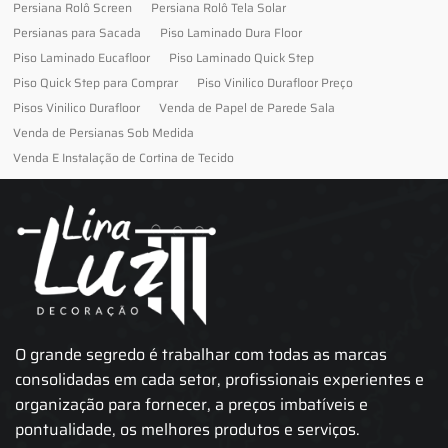
Persiana Rolô Screen
Persiana Rolô Tela Solar
Persianas para Sacada
Piso Laminado Dura Floor
Piso Laminado Eucafloor
Piso Laminado Quick Step
Piso Quick Step para Comprar
Piso Vinilico Durafloor Preço
Pisos Vinilico Durafloor
Venda de Papel de Parede Sala
Venda de Persianas Sob Medida
Venda E Instalação de Cortina de Tecido
O grande segredo é trabalhar com todas as marcas
consolidadas em cada setor, profissionais experientes e
organização para fornecer, a preços imbatíveis e
pontualidade, os melhores produtos e serviços.