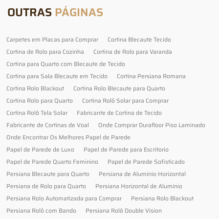
OUTRAS
PÁGINAS
Carpetes em Placas para Comprar
Cortina Blecaute Tecido
Cortina de Rolo para Cozinha
Cortina de Rolo para Varanda
Cortina para Quarto com Blecaute de Tecido
Cortina para Sala Blecaute em Tecido
Cortina Persiana Romana
Cortina Rolo Blackout
Cortina Rolo Blecaute para Quarto
Cortina Rolo para Quarto
Cortina Rolô Solar para Comprar
Cortina Rolô Tela Solar
Fabricante de Cortina de Tecido
Fabricante de Cortinas de Voal
Onde Comprar Durafloor Piso Laminado
Onde Encontrar Os Melhores Papel de Parede
Papel de Parede de Luxo
Papel de Parede para Escritorio
Papel de Parede Quarto Feminino
Papel de Parede Sofisticado
Persiana Blecaute para Quarto
Persiana de Alumínio Horizontal
Persiana de Rolo para Quarto
Persiana Horizontal de Alumínio
Persiana Rolo Automatizada para Comprar
Persiana Rolo Blackout
Persiana Rolô com Bando
Persiana Rolô Double Vision