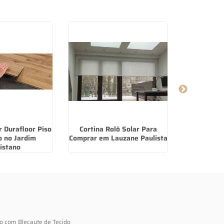
 Durafloor Piso
Cortina Rolô Solar Para
Persiana De
 no Jardim
Comprar em Lauzane Paulista
no
istano
to com Blecaute de Tecido