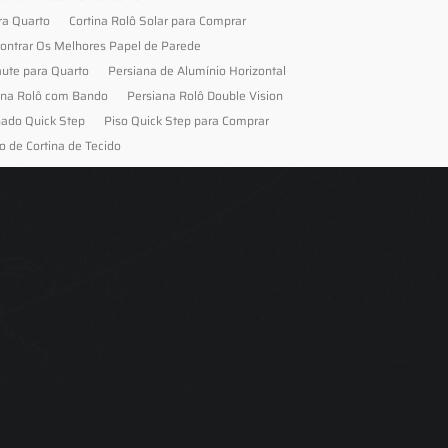
ra Quarto
Cortina Rolô Solar para Comprar
ontrar Os Melhores Papel de Parede
aute para Quarto
Persiana de Alumínio Horizontal
ana Rolô com Bando
Persiana Rolô Double Vision
nado Quick Step
Piso Quick Step para Comprar
o de Cortina de Tecido