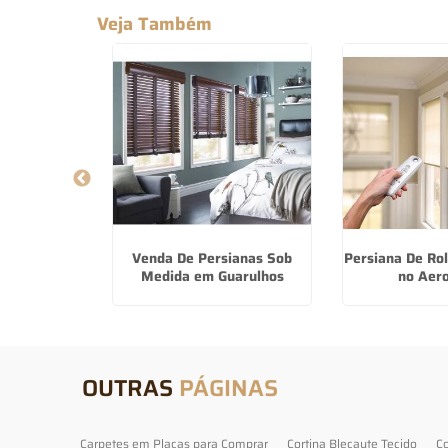
Veja Também
Eucafloor
Venda De Persianas Sob
Persiana De Ro
Medida em Guarulhos
no Aer
OUTRAS
PÁGINAS
Carpetes em Placas para Comprar
Cortina Blecaute Tecido
Co