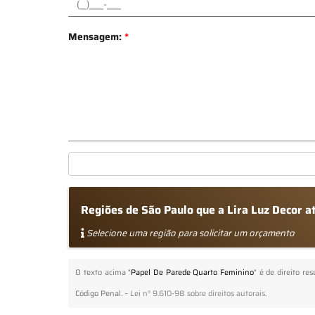
Mensagem:
*
Regiões de São Paulo que a Lira Luz Decor 
Selecione uma região para solicitar um orçamento
O texto acima "
Papel De Parede Quarto Feminino
" é de direito re
Código Penal. –
Lei n° 9.610-98 sobre direitos autorais
.