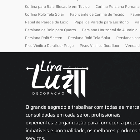
Cortina para Sala Blecaute em Tecido
Cortina Persiana Romana
Cortina Rolô Tela Solar
Fabricante de Cortina de Tecido
Fabri
Papel de Parede de Luxo
Papel de Parede para Escritorio
Pa
Persiana de Rolo para Quarto
Persiana Horizontal de Alumínio
Persiana Rolô Screen
Persiana Rolô Tela Solar
Persianas pa
Piso Vinilico Durafloor Preço
Pisos Vinilico Durafloor
Venda d
O grande segredo é trabalhar com todas as marca
consolidadas em cada setor, profissionais
experientes e organização para fornecer, a preço
imbatíveis e pontualidade, os melhores produtos 
serviços.