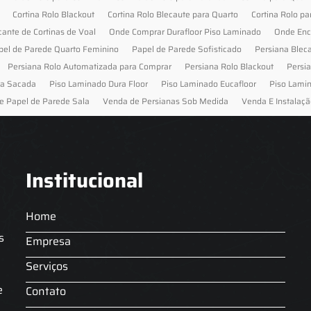
Cortina Rolo Blackout
Cortina Rolo Blecaute para Quarto
Cortina Rolo pa
cante de Cortinas de Voal
Onde Comprar Durafloor Piso Laminado
Onde Enc
pel de Parede Quarto Feminino
Papel de Parede Sofisticado
Persiana Blec
Persiana Rolo Automatizada para Comprar
Persiana Rolo Blackout
Persi
ra Sacada
Piso Laminado Dura Floor
Piso Laminado Eucafloor
Piso Lami
e Papel de Parede Sala
Venda de Persianas Sob Medida
Venda E Instalaçã
Institucional
Home
s
Empresa
Serviços
s
e
Contato