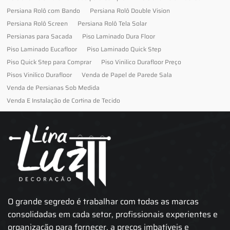
Persiana Rolô com Bando
Persiana Rolô Double Vision
Persiana Rolô Screen
Persiana Rolô Tela Solar
Persianas para Sacada
Piso Laminado Dura Floor
Piso Laminado Eucafloor
Piso Laminado Quick Step
Piso Quick Step para Comprar
Piso Vinilico Durafloor Preço
Pisos Vinilico Durafloor
Venda de Papel de Parede Sala
Venda de Persianas Sob Medida
Venda E Instalação de Cortina de Tecido
O grande segredo é trabalhar com todas as marcas
consolidadas em cada setor, profissionais experientes e
organização para fornecer, a preços imbatíveis e