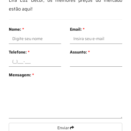
Lira Luz Decor, os melhores preços do mercado
estão aqui!
Nome:
*
Email:
*
Telefone:
*
Assunto:
*
Mensagem:
*
Enviar