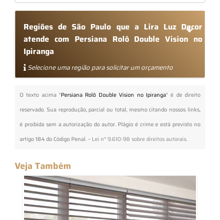
Regiões de São Paulo que a Lira Luz Decor
atende com Persiana Rolô Double Vision no
Ipiranga
Selecione uma região para solicitar um orçamento
O texto acima "
Persiana Rolô Double Vision no Ipiranga
" é de direito
reservado. Sua reprodução, parcial ou total, mesmo citando nossos links,
é proibida sem a autorização do autor. Plágio é crime e está previsto no
artigo 184 do Código Penal. –
Lei n° 9.610-98 sobre direitos autorais
.
Veja Também