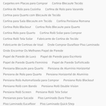
Carpetes em Placas para Comprar
Cortina Blecaute Tecido
Cortina de Rolo para Cozinha
Cortina de Rolo para Varanda
Cortina para Quarto com Blecaute de Tecido
Cortina para Sala Blecaute em Tecido
Cortina Persiana Romana
Cortina Rolo Blackout
Cortina Rolo Blecaute para Quarto
Cortina Rolo para Quarto
Cortina Rolô Solar para Comprar
Cortina Rolô Tela Solar
Fabricante de Cortina de Tecido
Fabricante de Cortinas de Voal
Onde Comprar Durafloor Piso Laminado
Onde Encontrar Os Melhores Papel de Parede
Papel de Parede de Luxo
Papel de Parede para Escritorio
Papel de Parede Quarto Feminino
Papel de Parede Sofisticado
Persiana Blecaute para Quarto
Persiana de Alumínio Horizontal
Persiana de Rolo para Quarto
Persiana Horizontal de Alumínio
Persiana Rolo Automatizada para Comprar
Persiana Rolo Blackout
Persiana Rolô com Bando
Persiana Rolô Double Vision
Persiana Rolô Screen
Persiana Rolô Tela Solar
Persianas para Sacada
Piso Laminado Dura Floor
Piso Laminado Eucafloor
Piso Laminado Quick Step