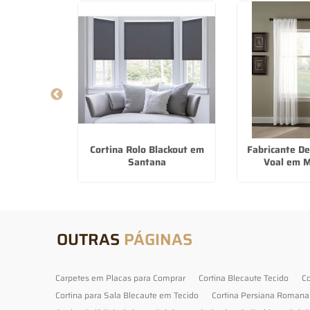
uble Vision
Cortina Rolo Blackout em
Fabricante De
no do Sul
Santana
Voal em 
OUTRAS
PÁGINAS
Carpetes em Placas para Comprar
Cortina Blecaute Tecido
Co
Cortina para Sala Blecaute em Tecido
Cortina Persiana Romana