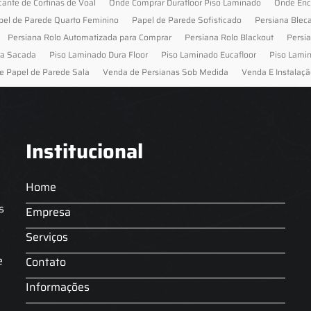
cante de Cortinas de Voal
Onde Comprar Durafloor Piso Laminado
Onde Enc
pel de Parede Quarto Feminino
Papel de Parede Sofisticado
Persiana Blec
Persiana Rolo Automatizada para Comprar
Persiana Rolo Blackout
Persi
ra Sacada
Piso Laminado Dura Floor
Piso Laminado Eucafloor
Piso Lami
e Papel de Parede Sala
Venda de Persianas Sob Medida
Venda E Instalaçã
Institucional
Home
s
Empresa
Serviços
s
e
Contato
Informações