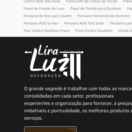
Cortina Rolô Tela Solar
Fabricante de Cortina de Tecido
Fabri
Papel de Parede de Luxo
Papel de Parede para Escritorio
Pa
Persiana de Rolo para Quarto
Persiana Horizontal de Alumínio
Persiana Rolô Screen
Persiana Rolô Tela Solar
Persianas pa
Piso Vinilico Durafloor Preço
Pisos Vinilico Durafloor
Venda d
O grande segredo é trabalhar com todas as marca
consolidadas em cada setor, profissionais
experientes e organização para fornecer, a preço
imbatíveis e pontualidade, os melhores produtos 
serviços.