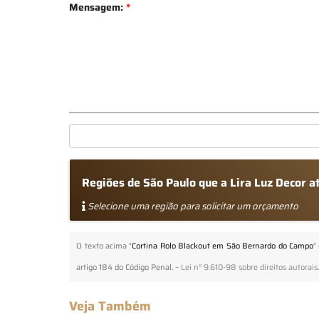
Mensagem:
*
Regiões de São Paulo que a Lira Luz Decor 
Selecione uma região para solicitar um orçamento
O texto acima "
Cortina Rolo Blackout em São Bernardo do Campo
"
artigo 184 do Código Penal. –
Lei n° 9.610-98 sobre direitos autorais
Veja Também