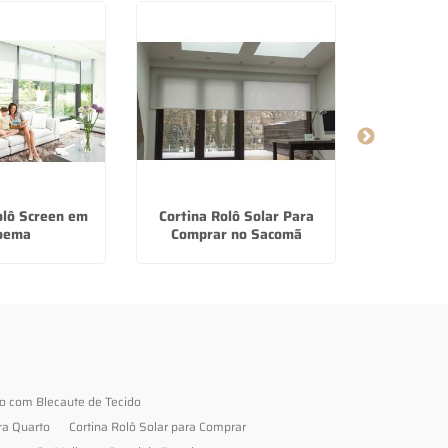
olô Screen em
Cortina Rolô Solar Para
Venda E Ins
oema
Comprar no Sacomã
De Tecido
to com Blecaute de Tecido
ra Quarto
Cortina Rolô Solar para Comprar