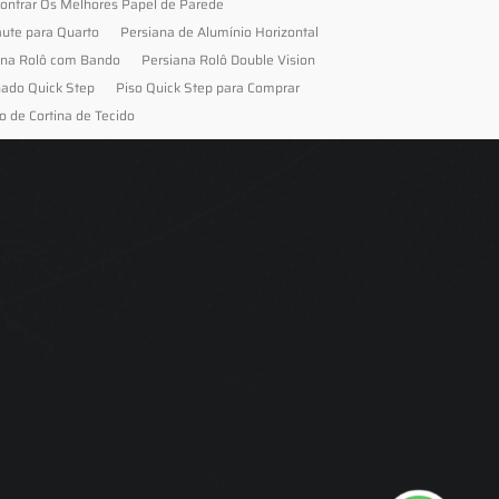
ontrar Os Melhores Papel de Parede
aute para Quarto
Persiana de Alumínio Horizontal
ana Rolô com Bando
Persiana Rolô Double Vision
nado Quick Step
Piso Quick Step para Comprar
o de Cortina de Tecido