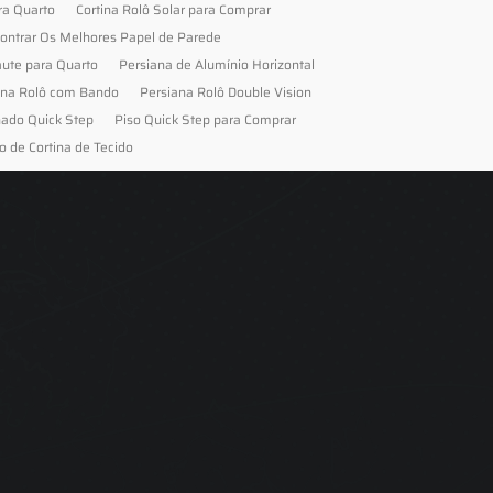
ra Quarto
Cortina Rolô Solar para Comprar
ontrar Os Melhores Papel de Parede
aute para Quarto
Persiana de Alumínio Horizontal
ana Rolô com Bando
Persiana Rolô Double Vision
nado Quick Step
Piso Quick Step para Comprar
o de Cortina de Tecido