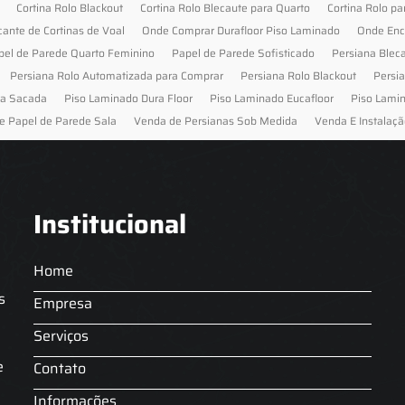
Cortina Rolo Blackout
Cortina Rolo Blecaute para Quarto
Cortina Rolo pa
cante de Cortinas de Voal
Onde Comprar Durafloor Piso Laminado
Onde Enc
pel de Parede Quarto Feminino
Papel de Parede Sofisticado
Persiana Blec
Persiana Rolo Automatizada para Comprar
Persiana Rolo Blackout
Persi
ra Sacada
Piso Laminado Dura Floor
Piso Laminado Eucafloor
Piso Lami
e Papel de Parede Sala
Venda de Persianas Sob Medida
Venda E Instalaçã
Institucional
Home
s
Empresa
Serviços
s
e
Contato
Informações