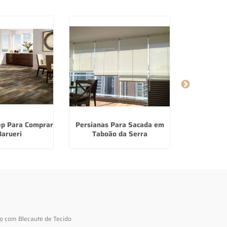
ep Para Comprar
Persianas Para Sacada em
Cortina 
arueri
Taboão da Serra
Blecaute D
to com Blecaute de Tecido