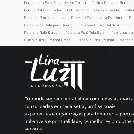
Cortina para Sala Blecaute em Tecido
Cortina Persiana Romana
Cortina Rolô Tela Solar
Fabricante de Cortina de Tecido
Fabri
Papel de Parede de Luxo
Papel de Parede para Escritorio
Pa
Persiana de Rolo para Quarto
Persiana Horizontal de Alumínio
Persiana Rolô Screen
Persiana Rolô Tela Solar
Persianas pa
Piso Vinilico Durafloor Preço
Pisos Vinilico Durafloor
Venda d
O grande segredo é trabalhar com todas as marca
consolidadas em cada setor, profissionais
experientes e organização para fornecer, a preço
imbatíveis e pontualidade, os melhores produtos 
serviços.