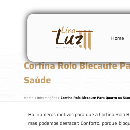
Home
Cortina Rolo Blecaute P
Saúde
Home
»
Informações
»
Cortina Rolo Blecaute Para Quarto na Saú
Há inúmeros motivos para que a Cortina Rolo B
mas podemos destacar: Conforto, porque bloquei