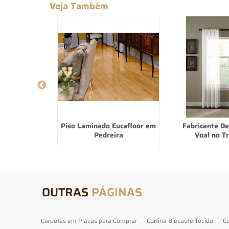
Veja Também
Para Comprar
Piso Laminado Eucafloor em
Fabricante De
aulista
Pedreira
Voal no 
OUTRAS
PÁGINAS
Carpetes em Placas para Comprar
Cortina Blecaute Tecido
Co