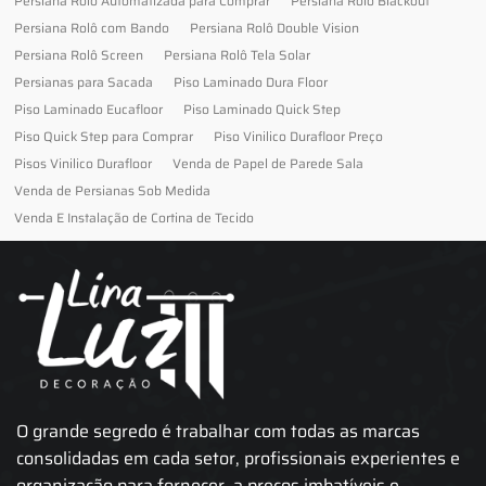
Persiana Rolo Automatizada para Comprar
Persiana Rolo Blackout
Persiana Rolô com Bando
Persiana Rolô Double Vision
Persiana Rolô Screen
Persiana Rolô Tela Solar
Persianas para Sacada
Piso Laminado Dura Floor
Piso Laminado Eucafloor
Piso Laminado Quick Step
Piso Quick Step para Comprar
Piso Vinilico Durafloor Preço
Pisos Vinilico Durafloor
Venda de Papel de Parede Sala
Venda de Persianas Sob Medida
Venda E Instalação de Cortina de Tecido
O grande segredo é trabalhar com todas as marcas
consolidadas em cada setor, profissionais experientes e
organização para fornecer, a preços imbatíveis e