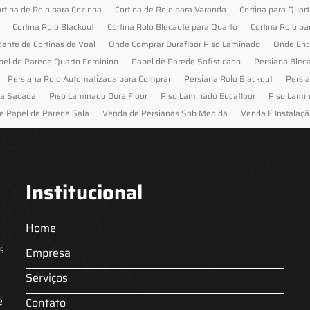
rtina de Rolo para Cozinha
Cortina de Rolo para Varanda
Cortina para Quar
Cortina Rolo Blackout
Cortina Rolo Blecaute para Quarto
Cortina Rolo pa
cante de Cortinas de Voal
Onde Comprar Durafloor Piso Laminado
Onde Enc
pel de Parede Quarto Feminino
Papel de Parede Sofisticado
Persiana Blec
Persiana Rolo Automatizada para Comprar
Persiana Rolo Blackout
Persi
ra Sacada
Piso Laminado Dura Floor
Piso Laminado Eucafloor
Piso Lami
e Papel de Parede Sala
Venda de Persianas Sob Medida
Venda E Instalaçã
Institucional
Home
s
Empresa
Serviços
s
e
Contato