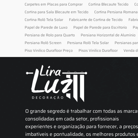
Carpetes em Placas para Comprar
Cortina Blecaute Tecido
Co
Cortina para Sala Blecaute em Tecido
Cortina Persiana Romana
Cortina Rolô Tela Solar
Fabricante de Cortina de Tecido
Fabri
Papel de Parede de Luxo
Papel de Parede para Escritorio
Pa
Persiana de Rolo para Quarto
Persiana Horizontal de Alumínio
Persiana Rolô Screen
Persiana Rolô Tela Solar
Persianas pa
Piso Vinilico Durafloor Preço
Pisos Vinilico Durafloor
Venda d
O grande segredo é trabalhar com todas as marca
consolidadas em cada setor, profissionais
experientes e organização para fornecer, a preço
imbatíveis e pontualidade, os melhores produtos 