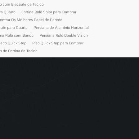
to com Blecaute de Tecido
ra Quarto
Cortina Rolô Solar para Comprar
ontrar Os Melhores Papel de Parede
aute para Quarto
Persiana de Alumínio Horizontal
ana Rolô com Bando
Persiana Rolô Double Vision
nado Quick Step
Piso Quick Step para Comprar
o de Cortina de Tecido