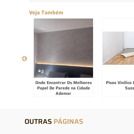
Veja Também
aute Para
Onde Encontrar Os Melhores
Pisos Vinilico
piranga
Papel De Parede na Cidade
Suz
Ademar
OUTRAS
PÁGINAS