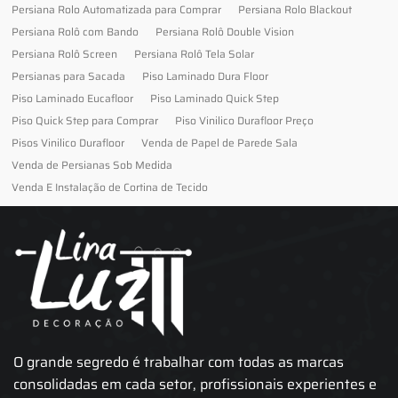
Persiana Rolo Automatizada para Comprar
Persiana Rolo Blackout
Persiana Rolô com Bando
Persiana Rolô Double Vision
Persiana Rolô Screen
Persiana Rolô Tela Solar
Persianas para Sacada
Piso Laminado Dura Floor
Piso Laminado Eucafloor
Piso Laminado Quick Step
Piso Quick Step para Comprar
Piso Vinilico Durafloor Preço
Pisos Vinilico Durafloor
Venda de Papel de Parede Sala
Venda de Persianas Sob Medida
Venda E Instalação de Cortina de Tecido
O grande segredo é trabalhar com todas as marcas
consolidadas em cada setor, profissionais experientes e