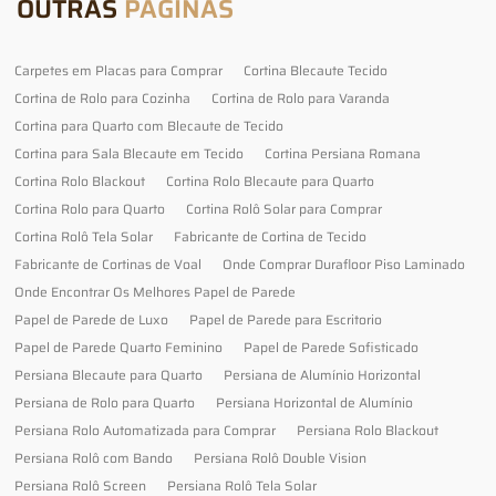
OUTRAS
PÁGINAS
Carpetes em Placas para Comprar
Cortina Blecaute Tecido
Cortina de Rolo para Cozinha
Cortina de Rolo para Varanda
Cortina para Quarto com Blecaute de Tecido
Cortina para Sala Blecaute em Tecido
Cortina Persiana Romana
Cortina Rolo Blackout
Cortina Rolo Blecaute para Quarto
Cortina Rolo para Quarto
Cortina Rolô Solar para Comprar
Cortina Rolô Tela Solar
Fabricante de Cortina de Tecido
Fabricante de Cortinas de Voal
Onde Comprar Durafloor Piso Laminado
Onde Encontrar Os Melhores Papel de Parede
Papel de Parede de Luxo
Papel de Parede para Escritorio
Papel de Parede Quarto Feminino
Papel de Parede Sofisticado
Persiana Blecaute para Quarto
Persiana de Alumínio Horizontal
Persiana de Rolo para Quarto
Persiana Horizontal de Alumínio
Persiana Rolo Automatizada para Comprar
Persiana Rolo Blackout
Persiana Rolô com Bando
Persiana Rolô Double Vision
Persiana Rolô Screen
Persiana Rolô Tela Solar