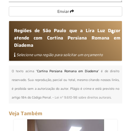
Enviar
Regiões de São Paulo que a Lira Luz Decor
atende com Cortina Persiana Romana em
Diadema
Selecione uma região para solicitar um orçamento
O texto acima "
Cortina Persiana Romana em Diadema
" é de direito
reservado. Sua reprodução, parcial ou total, mesmo citando nossos links,
é proibida sem a autorização do autor. Plágio é crime e está previsto no
artigo 184 do Código Penal. –
Lei n° 9.610-98 sobre direitos autorais
.
Veja Também