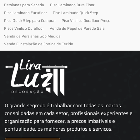
Persianas para Sacada
Piso Laminado Dura Floor
Piso Laminado Eucafloor
Piso Laminado Quick Step
Piso Quick Step para Comprar
Piso Vinilico Durafloor Preço
Pisos Vinilico Durafloor
Venda de Papel de Parede Sala
Venda de Persianas Sob Medida
Venda E Instalação de Cortina de Tecido
O grande segredo é trabalhar com todas as marcas
consolidadas em cada setor, profissionais experientes e
organização para fornecer, a preços imbatíveis e
pontualidade, os melhores produtos e serviços.