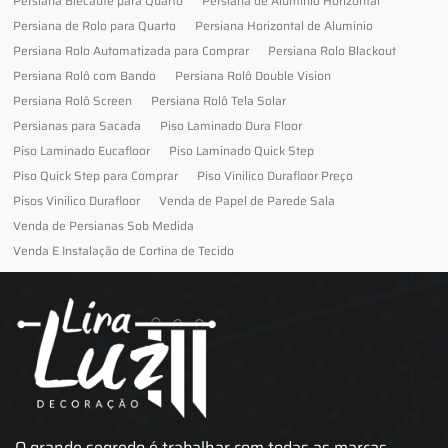
Persiana Blecaute para Quarto
Persiana de Alumínio Horizontal
Persiana de Rolo para Quarto
Persiana Horizontal de Alumínio
Persiana Rolo Automatizada para Comprar
Persiana Rolo Blackout
Persiana Rolô com Bando
Persiana Rolô Double Vision
Persiana Rolô Screen
Persiana Rolô Tela Solar
Persianas para Sacada
Piso Laminado Dura Floor
Piso Laminado Eucafloor
Piso Laminado Quick Step
Piso Quick Step para Comprar
Piso Vinilico Durafloor Preço
Pisos Vinilico Durafloor
Venda de Papel de Parede Sala
Venda de Persianas Sob Medida
Venda E Instalação de Cortina de Tecido
O grande segredo é trabalhar com todas as marcas