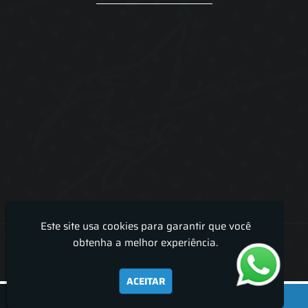
Este site usa cookies para garantir que você
Lira Luz Decor - Cortinas sob medidas e persianas
obtenha a melhor experiência.
ACEITAR