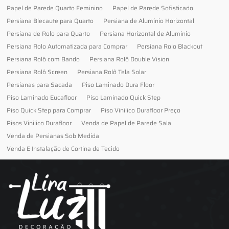
Papel de Parede Quarto Feminino
Papel de Parede Sofisticado
Persiana Blecaute para Quarto
Persiana de Alumínio Horizontal
Persiana de Rolo para Quarto
Persiana Horizontal de Alumínio
Persiana Rolo Automatizada para Comprar
Persiana Rolo Blackout
Persiana Rolô com Bando
Persiana Rolô Double Vision
Persiana Rolô Screen
Persiana Rolô Tela Solar
Persianas para Sacada
Piso Laminado Dura Floor
Piso Laminado Eucafloor
Piso Laminado Quick Step
Piso Quick Step para Comprar
Piso Vinilico Durafloor Preço
Pisos Vinilico Durafloor
Venda de Papel de Parede Sala
Venda de Persianas Sob Medida
Venda E Instalação de Cortina de Tecido