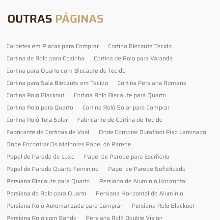
OUTRAS
PÁGINAS
Carpetes em Placas para Comprar
Cortina Blecaute Tecido
Cortina de Rolo para Cozinha
Cortina de Rolo para Varanda
Cortina para Quarto com Blecaute de Tecido
Cortina para Sala Blecaute em Tecido
Cortina Persiana Romana
Cortina Rolo Blackout
Cortina Rolo Blecaute para Quarto
Cortina Rolo para Quarto
Cortina Rolô Solar para Comprar
Cortina Rolô Tela Solar
Fabricante de Cortina de Tecido
Fabricante de Cortinas de Voal
Onde Comprar Durafloor Piso Laminado
Onde Encontrar Os Melhores Papel de Parede
Papel de Parede de Luxo
Papel de Parede para Escritorio
Papel de Parede Quarto Feminino
Papel de Parede Sofisticado
Persiana Blecaute para Quarto
Persiana de Alumínio Horizontal
Persiana de Rolo para Quarto
Persiana Horizontal de Alumínio
Persiana Rolo Automatizada para Comprar
Persiana Rolo Blackout
Persiana Rolô com Bando
Persiana Rolô Double Vision