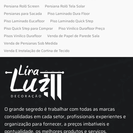
Persiana Rolô Screen
Persiana Rolô Tela Solar
Persianas para Sacada
Piso Laminado Dura Floor
Piso Laminado Eucafloor
Piso Laminado Quick Step
Piso Quick Step para Comprar
Piso Vinilico Durafloor Preço
Pisos Vinilico Durafloor
Venda de Papel de Parede Sala
Venda de Persianas Sob Medida
Venda E Instalação de Cortina de Tecido
O grande segredo é trabalhar com todas as marcas
consolidadas em cada setor, profissionais experientes e
organização para fornecer, a preços imbatíveis e
pontualidade, os melhores produtos e serviços.