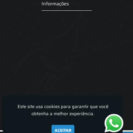
Informações
Este site usa cookies para garantir que você
Lira Luz Decor - Cortinas sob medidas e persianas
obtenha a melhor experiência.
ACEITAR