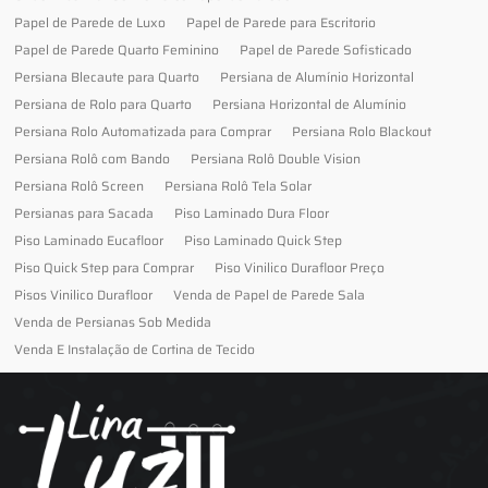
Papel de Parede de Luxo
Papel de Parede para Escritorio
Papel de Parede Quarto Feminino
Papel de Parede Sofisticado
Persiana Blecaute para Quarto
Persiana de Alumínio Horizontal
Persiana de Rolo para Quarto
Persiana Horizontal de Alumínio
Persiana Rolo Automatizada para Comprar
Persiana Rolo Blackout
Persiana Rolô com Bando
Persiana Rolô Double Vision
Persiana Rolô Screen
Persiana Rolô Tela Solar
Persianas para Sacada
Piso Laminado Dura Floor
Piso Laminado Eucafloor
Piso Laminado Quick Step
Piso Quick Step para Comprar
Piso Vinilico Durafloor Preço
Pisos Vinilico Durafloor
Venda de Papel de Parede Sala
Venda de Persianas Sob Medida
Venda E Instalação de Cortina de Tecido