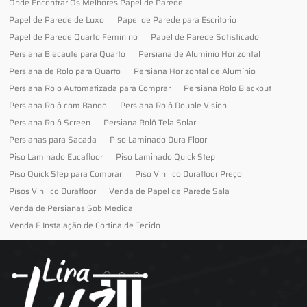
Onde Encontrar Os Melhores Papel de Parede
Papel de Parede de Luxo
Papel de Parede para Escritorio
Papel de Parede Quarto Feminino
Papel de Parede Sofisticado
Persiana Blecaute para Quarto
Persiana de Alumínio Horizontal
Persiana de Rolo para Quarto
Persiana Horizontal de Alumínio
Persiana Rolo Automatizada para Comprar
Persiana Rolo Blackout
Persiana Rolô com Bando
Persiana Rolô Double Vision
Persiana Rolô Screen
Persiana Rolô Tela Solar
Persianas para Sacada
Piso Laminado Dura Floor
Piso Laminado Eucafloor
Piso Laminado Quick Step
Piso Quick Step para Comprar
Piso Vinilico Durafloor Preço
Pisos Vinilico Durafloor
Venda de Papel de Parede Sala
Venda de Persianas Sob Medida
Venda E Instalação de Cortina de Tecido