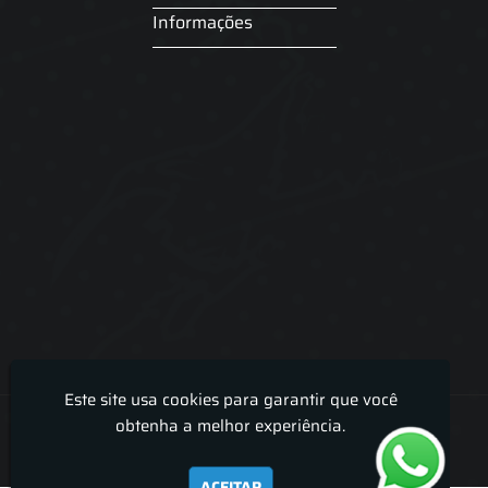
Informações
Este site usa cookies para garantir que você
Lira Luz Decor - Cortinas sob medidas e persianas
obtenha a melhor experiência.
ACEITAR