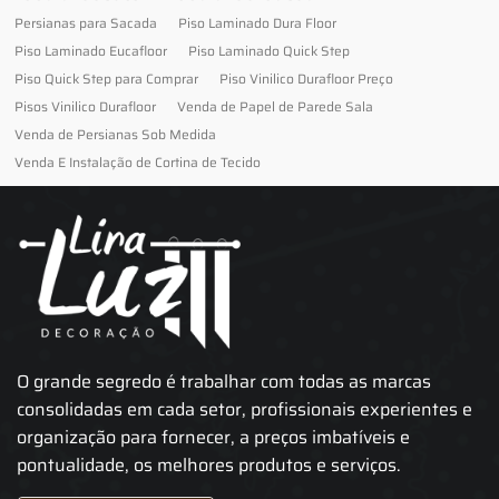
Persianas para Sacada
Piso Laminado Dura Floor
Piso Laminado Eucafloor
Piso Laminado Quick Step
Piso Quick Step para Comprar
Piso Vinilico Durafloor Preço
Pisos Vinilico Durafloor
Venda de Papel de Parede Sala
Venda de Persianas Sob Medida
Venda E Instalação de Cortina de Tecido
O grande segredo é trabalhar com todas as marcas
consolidadas em cada setor, profissionais experientes e
organização para fornecer, a preços imbatíveis e
pontualidade, os melhores produtos e serviços.