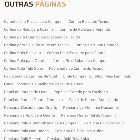
OUTRAS
PÁGINAS
Carpetes em Placas para Comprar
Cortina Blecaute Tecido
Cortina de Rolo para Cozinha
Cortina de Rolo para Varanda
Cortina para Quarto com Blecaute de Tecido
Cortina para Sala Blecaute em Tecido
Cortina Persiana Romana
Cortina Rolo Blackout
Cortina Rolo Blecaute para Quarto
Cortina Rolo para Quarto
Cortina Rolô Solar para Comprar
Cortina Rolô Tela Solar
Fabricante de Cortina de Tecido
Fabricante de Cortinas de Voal
Onde Comprar Durafloor Piso Laminado
Onde Encontrar Os Melhores Papel de Parede
Papel de Parede de Luxo
Papel de Parede para Escritorio
Papel de Parede Quarto Feminino
Papel de Parede Sofisticado
Persiana Blecaute para Quarto
Persiana de Alumínio Horizontal
Persiana de Rolo para Quarto
Persiana Horizontal de Alumínio
Persiana Rolo Automatizada para Comprar
Persiana Rolo Blackout
Persiana Rolô com Bando
Persiana Rolô Double Vision
Persiana Rolô Screen
Persiana Rolô Tela Solar