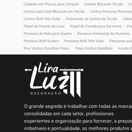
Carpetes em Placas para Comprar
Cortina Blecaute Tecido
Co
Cortina para Sala Blecaute em Tecido
Cortina Persiana Romana
Cortina Rolô Tela Solar
Fabricante de Cortina de Tecido
Fabri
Papel de Parede de Luxo
Papel de Parede para Escritorio
Pa
Persiana de Rolo para Quarto
Persiana Horizontal de Alumínio
Persiana Rolô Screen
Persiana Rolô Tela Solar
Persianas pa
Piso Vinilico Durafloor Preço
Pisos Vinilico Durafloor
Venda d
O grande segredo é trabalhar com todas as marca
consolidadas em cada setor, profissionais
experientes e organização para fornecer, a preço
imbatíveis e pontualidade, os melhores produtos 