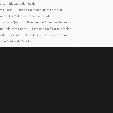
to com Blecaute de Tecido
ra Quarto
Cortina Rolô Solar para Comprar
ontrar Os Melhores Papel de Parede
aute para Quarto
Persiana de Alumínio Horizontal
ana Rolô com Bando
Persiana Rolô Double Vision
nado Quick Step
Piso Quick Step para Comprar
o de Cortina de Tecido