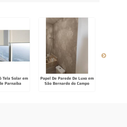
ô Tela Solar em
Papel De Parede De Luxo em
Cortina 
de Parnaíba
São Bernardo do Campo
Compr