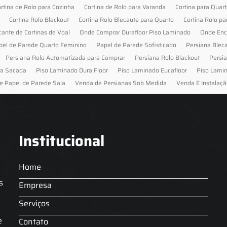
rtina de Rolo para Cozinha
Cortina de Rolo para Varanda
Cortina para Quar
Cortina Rolo Blackout
Cortina Rolo Blecaute para Quarto
Cortina Rolo pa
cante de Cortinas de Voal
Onde Comprar Durafloor Piso Laminado
Onde Enc
pel de Parede Quarto Feminino
Papel de Parede Sofisticado
Persiana Blec
Persiana Rolo Automatizada para Comprar
Persiana Rolo Blackout
Persi
ra Sacada
Piso Laminado Dura Floor
Piso Laminado Eucafloor
Piso Lami
e Papel de Parede Sala
Venda de Persianas Sob Medida
Venda E Instalaçã
Institucional
Home
s
Empresa
Serviços
s
e
Contato