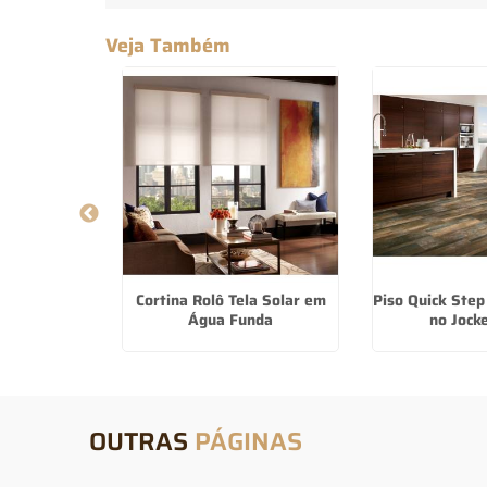
Veja Também
 De Parede
Cortina Rolô Tela Solar em
Piso Quick Ste
 Andrade
Água Funda
no Jock
OUTRAS
PÁGINAS