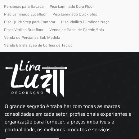
Persianas para Sacada
Piso Laminado Dura Floor
Piso Laminado Eucafloor
Piso Laminado Quick Step
Piso Quick Step para Comprar
Piso Vinilico Durafloor Preço
Pisos Vinilico Durafloor
Venda de Papel de Parede Sala
Venda de Persianas Sob Medida
Venda E Instalação de Cortina de Tecido
O grande segredo é trabalhar com todas as marcas
consolidadas em cada setor, profissionais experientes e
organização para fornecer, a preços imbatíveis e
pontualidade, os melhores produtos e serviços.