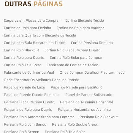
OUTRAS
PÁGINAS
Carpetes em Placas para Comprar
Cortina Blecaute Tecido
Cortina de Rolo para Cozinha
Cortina de Rolo para Varanda
Cortina para Quarto com Blecaute de Tecido
Cortina para Sala Blecaute em Tecido
Cortina Persiana Romana
Cortina Rolo Blackout
Cortina Rolo Blecaute para Quarto
Cortina Rolo para Quarto
Cortina Rolô Solar para Comprar
Cortina Rolô Tela Solar
Fabricante de Cortina de Tecido
Fabricante de Cortinas de Voal
Onde Comprar Durafloor Piso Laminado
Onde Encontrar Os Melhores Papel de Parede
Papel de Parede de Luxo
Papel de Parede para Escritorio
Papel de Parede Quarto Feminino
Papel de Parede Sofisticado
Persiana Blecaute para Quarto
Persiana de Alumínio Horizontal
Persiana de Rolo para Quarto
Persiana Horizontal de Alumínio
Persiana Rolo Automatizada para Comprar
Persiana Rolo Blackout
Persiana Rolô com Bando
Persiana Rolô Double Vision
Persiana Rolô Screen
Persiana Rolô Tela Solar