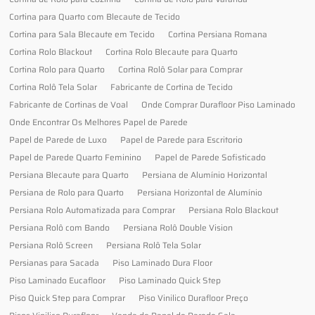
Cortina para Quarto com Blecaute de Tecido
Cortina para Sala Blecaute em Tecido
Cortina Persiana Romana
Cortina Rolo Blackout
Cortina Rolo Blecaute para Quarto
Cortina Rolo para Quarto
Cortina Rolô Solar para Comprar
Cortina Rolô Tela Solar
Fabricante de Cortina de Tecido
Fabricante de Cortinas de Voal
Onde Comprar Durafloor Piso Laminado
Onde Encontrar Os Melhores Papel de Parede
Papel de Parede de Luxo
Papel de Parede para Escritorio
Papel de Parede Quarto Feminino
Papel de Parede Sofisticado
Persiana Blecaute para Quarto
Persiana de Alumínio Horizontal
Persiana de Rolo para Quarto
Persiana Horizontal de Alumínio
Persiana Rolo Automatizada para Comprar
Persiana Rolo Blackout
Persiana Rolô com Bando
Persiana Rolô Double Vision
Persiana Rolô Screen
Persiana Rolô Tela Solar
Persianas para Sacada
Piso Laminado Dura Floor
Piso Laminado Eucafloor
Piso Laminado Quick Step
Piso Quick Step para Comprar
Piso Vinilico Durafloor Preço