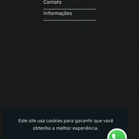
Contato
Informações
Este site usa cookies para garantir que você
Lira Luz Decor - Cortinas sob medidas e persianas
obtenha a melhor experiência.