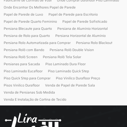
Fabricante de Cortinas de Voal
Onde Comprar Durafloor Piso Laminado
Onde Encontrar Os Melhores Papel de Parede
Papel de Parede de Luxo
Papel de Parede para Escritorio
Papel de Parede Quarto Feminino
Papel de Parede Sofisticado
Persiana Blecaute para Quarto
Persiana de Alumínio Horizontal
Persiana de Rolo para Quarto
Persiana Horizontal de Alumínio
Persiana Rolo Automatizada para Comprar
Persiana Rolo Blackout
Persiana Rolô com Bando
Persiana Rolô Double Vision
Persiana Rolô Screen
Persiana Rolô Tela Solar
Persianas para Sacada
Piso Laminado Dura Floor
Piso Laminado Eucafloor
Piso Laminado Quick Step
Piso Quick Step para Comprar
Piso Vinilico Durafloor Preço
Pisos Vinilico Durafloor
Venda de Papel de Parede Sala
Venda de Persianas Sob Medida
Venda E Instalação de Cortina de Tecido