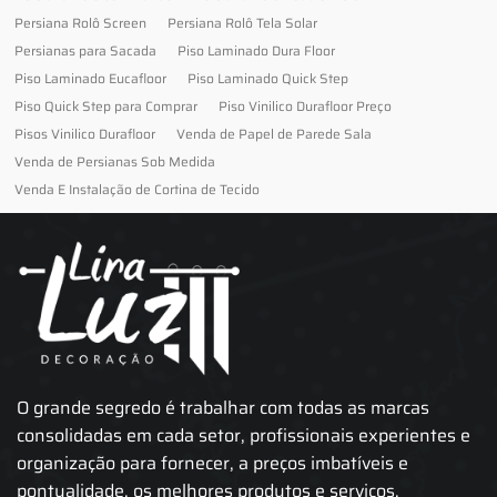
Persiana Rolô Screen
Persiana Rolô Tela Solar
Persianas para Sacada
Piso Laminado Dura Floor
Piso Laminado Eucafloor
Piso Laminado Quick Step
Piso Quick Step para Comprar
Piso Vinilico Durafloor Preço
Pisos Vinilico Durafloor
Venda de Papel de Parede Sala
Venda de Persianas Sob Medida
Venda E Instalação de Cortina de Tecido
O grande segredo é trabalhar com todas as marcas
consolidadas em cada setor, profissionais experientes e
organização para fornecer, a preços imbatíveis e
pontualidade, os melhores produtos e serviços.