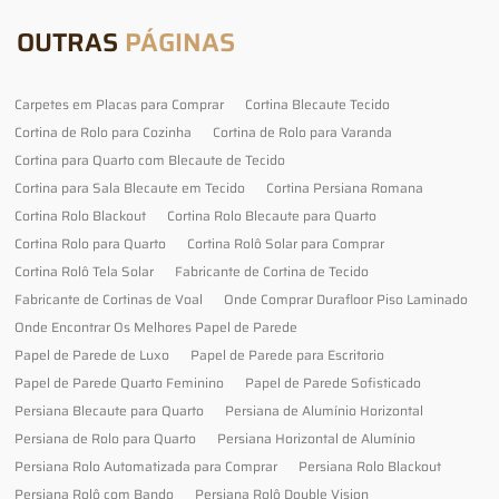
OUTRAS
PÁGINAS
Carpetes em Placas para Comprar
Cortina Blecaute Tecido
Cortina de Rolo para Cozinha
Cortina de Rolo para Varanda
Cortina para Quarto com Blecaute de Tecido
Cortina para Sala Blecaute em Tecido
Cortina Persiana Romana
Cortina Rolo Blackout
Cortina Rolo Blecaute para Quarto
Cortina Rolo para Quarto
Cortina Rolô Solar para Comprar
Cortina Rolô Tela Solar
Fabricante de Cortina de Tecido
Fabricante de Cortinas de Voal
Onde Comprar Durafloor Piso Laminado
Onde Encontrar Os Melhores Papel de Parede
Papel de Parede de Luxo
Papel de Parede para Escritorio
Papel de Parede Quarto Feminino
Papel de Parede Sofisticado
Persiana Blecaute para Quarto
Persiana de Alumínio Horizontal
Persiana de Rolo para Quarto
Persiana Horizontal de Alumínio
Persiana Rolo Automatizada para Comprar
Persiana Rolo Blackout
Persiana Rolô com Bando
Persiana Rolô Double Vision