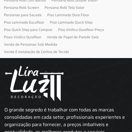
Persiana Rolô com Bando
Persiana Rolô Double Vision
Persiana Rolô Screen
Persiana Rolô Tela Solar
Persianas para Sacada
Piso Laminado Dura Floor
Piso Laminado Eucafloor
Piso Laminado Quick Step
Piso Quick Step para Comprar
Piso Vinilico Durafloor Preço
Pisos Vinilico Durafloor
Venda de Papel de Parede Sala
Venda de Persianas Sob Medida
Venda E Instalação de Cortina de Tecido
O grande segredo é trabalhar com todas as marcas
consolidadas em cada setor, profissionais experientes e
organização para fornecer, a preços imbatíveis e
pontualidade, os melhores produtos e serviços.