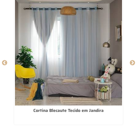
iz
Cortina Blecaute Tecido em Jandira
P