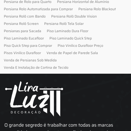
Persiana de Rolo para Quarto
Persiana Horizontal de Alumínio
Persiana Rolo Automatizada para Comprar
Persiana Rolo Blackout
Persiana Rolô com Bando
Persiana Rolô Double Vision
Persiana Rolô Screen
Persiana Rolô Tela Solar
Persianas para Sacada
Piso Laminado Dura Floor
Piso Laminado Eucafloor
Piso Laminado Quick Step
Piso Quick Step para Comprar
Piso Vinilico Durafloor Preço
Pisos Vinilico Durafloor
Venda de Papel de Parede Sala
Venda de Persianas Sob Medida
Venda E Instalação de Cortina de Tecido
O grande segredo é trabalhar com todas as marcas