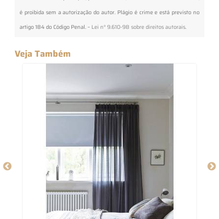
é proibida sem a autorização do autor. Plágio é crime e está previsto no
artigo 184 do Código Penal. –
Lei n° 9.610-98 sobre direitos autorais
.
Veja Também