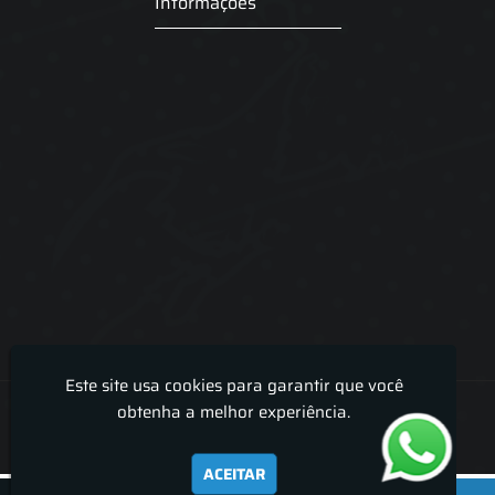
Informações
Este site usa cookies para garantir que você
Lira Luz Decor - Cortinas sob medidas e persianas
obtenha a melhor experiência.
ACEITAR