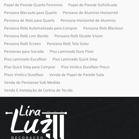
Papel de Parede Quarto Feminino
Papel de Parede Sofisticado
Persiana Blecaute para Quarto
Persiana de Alumínio Horizontal
Persiana de Rolo para Quarto
Persiana Horizontal de Alumínio
Persiana Rolo Automatizada para Comprar
Persiana Rolo Blackout
Persiana Rolô com Bando
Persiana Rolô Double Vision
Persiana Rolô Screen
Persiana Rolô Tela Solar
Persianas para Sacada
Piso Laminado Dura Floor
Piso Laminado Eucafloor
Piso Laminado Quick Step
Piso Quick Step para Comprar
Piso Vinilico Durafloor Preço
Pisos Vinilico Durafloor
Venda de Papel de Parede Sala
Venda de Persianas Sob Medida
Venda E Instalação de Cortina de Tecido