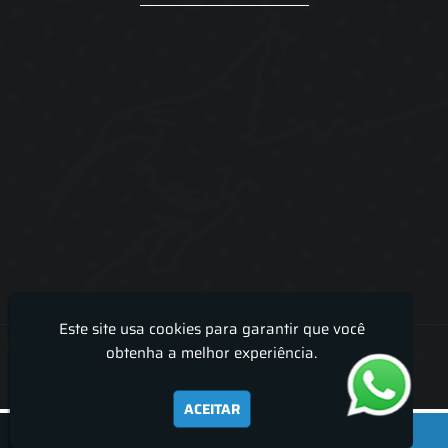
Este site usa cookies para garantir que você
Lira Luz Decor - Cortinas sob medidas e persianas
obtenha a melhor experiência.
ACEITAR