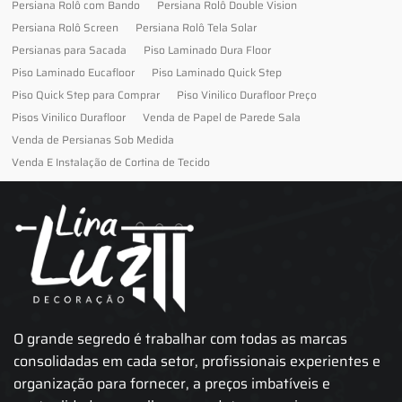
Persiana Rolô com Bando
Persiana Rolô Double Vision
Persiana Rolô Screen
Persiana Rolô Tela Solar
Persianas para Sacada
Piso Laminado Dura Floor
Piso Laminado Eucafloor
Piso Laminado Quick Step
Piso Quick Step para Comprar
Piso Vinilico Durafloor Preço
Pisos Vinilico Durafloor
Venda de Papel de Parede Sala
Venda de Persianas Sob Medida
Venda E Instalação de Cortina de Tecido
O grande segredo é trabalhar com todas as marcas
consolidadas em cada setor, profissionais experientes e
organização para fornecer, a preços imbatíveis e