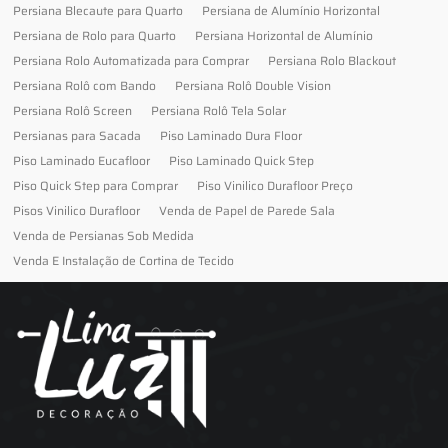
Persiana Blecaute para Quarto
Persiana de Alumínio Horizontal
Persiana de Rolo para Quarto
Persiana Horizontal de Alumínio
Persiana Rolo Automatizada para Comprar
Persiana Rolo Blackout
Persiana Rolô com Bando
Persiana Rolô Double Vision
Persiana Rolô Screen
Persiana Rolô Tela Solar
Persianas para Sacada
Piso Laminado Dura Floor
Piso Laminado Eucafloor
Piso Laminado Quick Step
Piso Quick Step para Comprar
Piso Vinilico Durafloor Preço
Pisos Vinilico Durafloor
Venda de Papel de Parede Sala
Venda de Persianas Sob Medida
Venda E Instalação de Cortina de Tecido