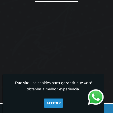
Este site usa cookies para garantir que você
Lira Luz Decor - Cortinas sob medidas e persianas
obtenha a melhor experiência.
ACEITAR