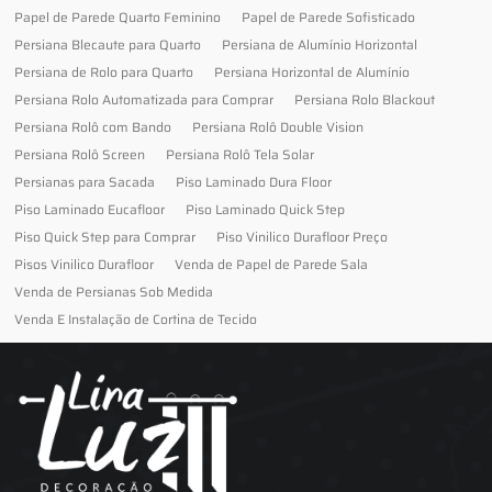
Papel de Parede Quarto Feminino
Papel de Parede Sofisticado
Persiana Blecaute para Quarto
Persiana de Alumínio Horizontal
Persiana de Rolo para Quarto
Persiana Horizontal de Alumínio
Persiana Rolo Automatizada para Comprar
Persiana Rolo Blackout
Persiana Rolô com Bando
Persiana Rolô Double Vision
Persiana Rolô Screen
Persiana Rolô Tela Solar
Persianas para Sacada
Piso Laminado Dura Floor
Piso Laminado Eucafloor
Piso Laminado Quick Step
Piso Quick Step para Comprar
Piso Vinilico Durafloor Preço
Pisos Vinilico Durafloor
Venda de Papel de Parede Sala
Venda de Persianas Sob Medida
Venda E Instalação de Cortina de Tecido