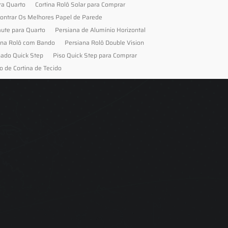
ra Quarto
Cortina Rolô Solar para Comprar
ontrar Os Melhores Papel de Parede
aute para Quarto
Persiana de Alumínio Horizontal
ana Rolô com Bando
Persiana Rolô Double Vision
nado Quick Step
Piso Quick Step para Comprar
o de Cortina de Tecido