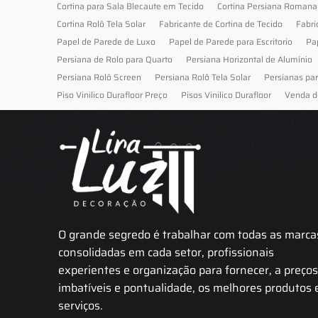
Cortina para Sala Blecaute em Tecido
Cortina Persiana Romana
Cortina Rolô Tela Solar
Fabricante de Cortina de Tecido
Fabri
Papel de Parede de Luxo
Papel de Parede para Escritorio
Pa
Persiana de Rolo para Quarto
Persiana Horizontal de Alumínio
Persiana Rolô Screen
Persiana Rolô Tela Solar
Persianas pa
Piso Vinilico Durafloor Preço
Pisos Vinilico Durafloor
Venda d
O grande segredo é trabalhar com todas as marca
consolidadas em cada setor, profissionais
experientes e organização para fornecer, a preço
imbatíveis e pontualidade, os melhores produtos 
serviços.