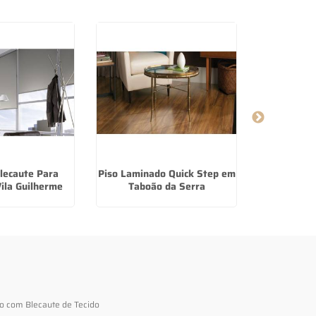
lecaute Para
Piso Laminado Quick Step em
Cortina 
ila Guilherme
Taboão da Serra
Compra
to com Blecaute de Tecido