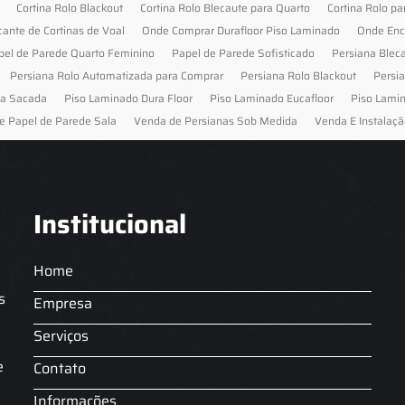
Cortina Rolo Blackout
Cortina Rolo Blecaute para Quarto
Cortina Rolo pa
cante de Cortinas de Voal
Onde Comprar Durafloor Piso Laminado
Onde Enc
pel de Parede Quarto Feminino
Papel de Parede Sofisticado
Persiana Blec
Persiana Rolo Automatizada para Comprar
Persiana Rolo Blackout
Persi
ra Sacada
Piso Laminado Dura Floor
Piso Laminado Eucafloor
Piso Lami
e Papel de Parede Sala
Venda de Persianas Sob Medida
Venda E Instalaçã
Institucional
Home
s
Empresa
Serviços
s
e
Contato
Informações