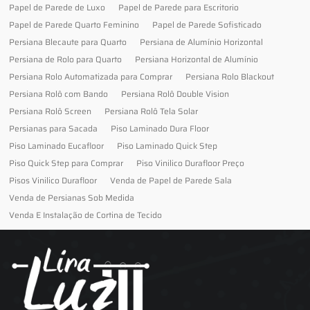
Papel de Parede de Luxo
Papel de Parede para Escritorio
Papel de Parede Quarto Feminino
Papel de Parede Sofisticado
Persiana Blecaute para Quarto
Persiana de Alumínio Horizontal
Persiana de Rolo para Quarto
Persiana Horizontal de Alumínio
Persiana Rolo Automatizada para Comprar
Persiana Rolo Blackout
Persiana Rolô com Bando
Persiana Rolô Double Vision
Persiana Rolô Screen
Persiana Rolô Tela Solar
Persianas para Sacada
Piso Laminado Dura Floor
Piso Laminado Eucafloor
Piso Laminado Quick Step
Piso Quick Step para Comprar
Piso Vinilico Durafloor Preço
Pisos Vinilico Durafloor
Venda de Papel de Parede Sala
Venda de Persianas Sob Medida
Venda E Instalação de Cortina de Tecido