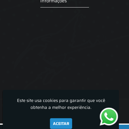
Informações
Este site usa cookies para garantir que você
Lira Luz Decor - Cortinas sob medidas e persianas
obtenha a melhor experiência.
ACEITAR