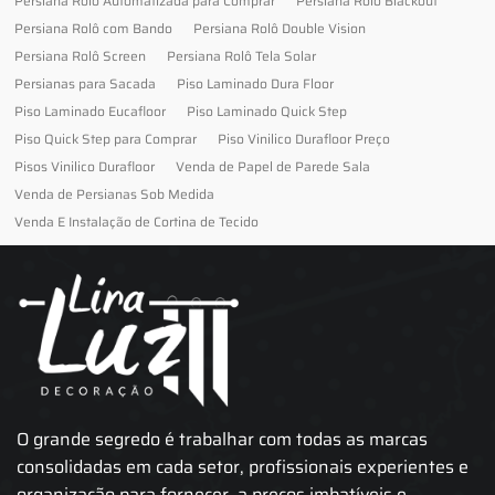
Persiana Rolo Automatizada para Comprar
Persiana Rolo Blackout
Persiana Rolô com Bando
Persiana Rolô Double Vision
Persiana Rolô Screen
Persiana Rolô Tela Solar
Persianas para Sacada
Piso Laminado Dura Floor
Piso Laminado Eucafloor
Piso Laminado Quick Step
Piso Quick Step para Comprar
Piso Vinilico Durafloor Preço
Pisos Vinilico Durafloor
Venda de Papel de Parede Sala
Venda de Persianas Sob Medida
Venda E Instalação de Cortina de Tecido
O grande segredo é trabalhar com todas as marcas
consolidadas em cada setor, profissionais experientes e
organização para fornecer, a preços imbatíveis e