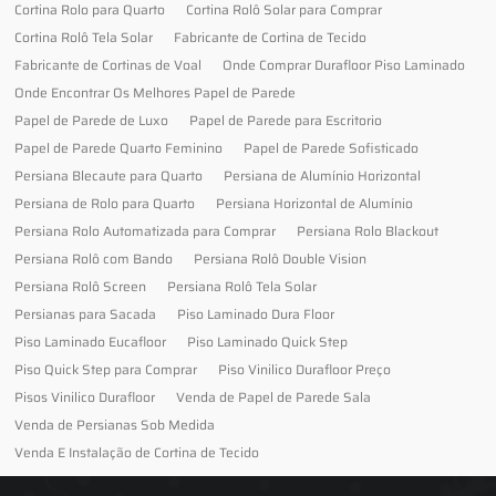
Cortina Rolo para Quarto
Cortina Rolô Solar para Comprar
Cortina Rolô Tela Solar
Fabricante de Cortina de Tecido
Fabricante de Cortinas de Voal
Onde Comprar Durafloor Piso Laminado
Onde Encontrar Os Melhores Papel de Parede
Papel de Parede de Luxo
Papel de Parede para Escritorio
Papel de Parede Quarto Feminino
Papel de Parede Sofisticado
Persiana Blecaute para Quarto
Persiana de Alumínio Horizontal
Persiana de Rolo para Quarto
Persiana Horizontal de Alumínio
Persiana Rolo Automatizada para Comprar
Persiana Rolo Blackout
Persiana Rolô com Bando
Persiana Rolô Double Vision
Persiana Rolô Screen
Persiana Rolô Tela Solar
Persianas para Sacada
Piso Laminado Dura Floor
Piso Laminado Eucafloor
Piso Laminado Quick Step
Piso Quick Step para Comprar
Piso Vinilico Durafloor Preço
Pisos Vinilico Durafloor
Venda de Papel de Parede Sala
Venda de Persianas Sob Medida
Venda E Instalação de Cortina de Tecido