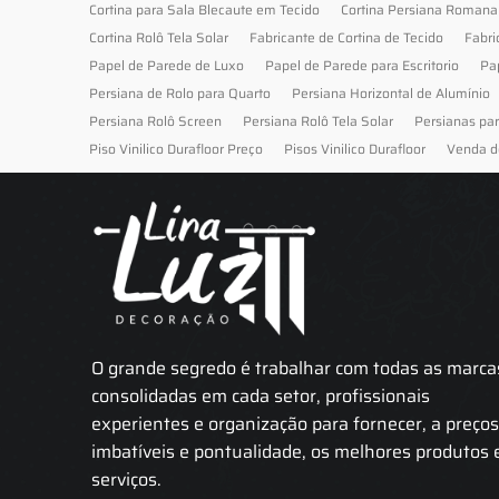
Cortina para Sala Blecaute em Tecido
Cortina Persiana Romana
Cortina Rolô Tela Solar
Fabricante de Cortina de Tecido
Fabri
Papel de Parede de Luxo
Papel de Parede para Escritorio
Pa
Persiana de Rolo para Quarto
Persiana Horizontal de Alumínio
Persiana Rolô Screen
Persiana Rolô Tela Solar
Persianas pa
Piso Vinilico Durafloor Preço
Pisos Vinilico Durafloor
Venda d
O grande segredo é trabalhar com todas as marca
consolidadas em cada setor, profissionais
experientes e organização para fornecer, a preço
imbatíveis e pontualidade, os melhores produtos 
serviços.