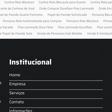
Cortina Rolo Blackout
Cortina Rolo Blecaute para Quarto
Cortina Rolo pa
cante de Cortinas de Voal
Onde Comprar Durafloor Piso Laminado
Onde Enc
pel de Parede Quarto Feminino
Papel de Parede Sofisticado
Persiana Blec
Persiana Rolo Automatizada para Comprar
Persiana Rolo Blackout
Persi
ra Sacada
Piso Laminado Dura Floor
Piso Laminado Eucafloor
Piso Lami
e Papel de Parede Sala
Venda de Persianas Sob Medida
Venda E Instalaçã
Institucional
Home
s
Empresa
Serviços
s
e
Contato
Informações