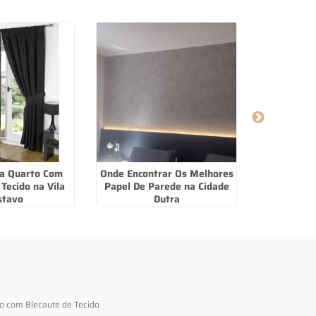
ra Quarto Com
Onde Encontrar Os Melhores
Piso Quick 
Tecido na Vila
Papel De Parede na Cidade
e
stavo
Dutra
to com Blecaute de Tecido