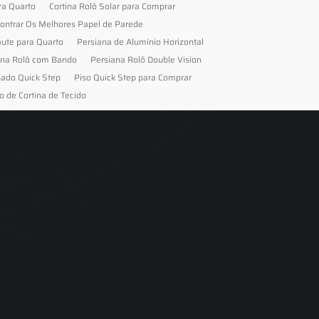
ra Quarto
Cortina Rolô Solar para Comprar
ontrar Os Melhores Papel de Parede
aute para Quarto
Persiana de Alumínio Horizontal
ana Rolô com Bando
Persiana Rolô Double Vision
nado Quick Step
Piso Quick Step para Comprar
o de Cortina de Tecido