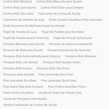
Cortina Rolo Blackout
Cortina Rolo Blecaute para Quarto
Cortina Rolo para Quarto
Cortina Rolô Solar para Comprar
Cortina Rolô Tela Solar
Fabricante de Cortina de Tecido
Fabricante de Cortinas de Voal
Onde Comprar Durafloor Piso Laminado
Onde Encontrar Os Melhores Papel de Parede
Papel de Parede de Luxo
Papel de Parede para Escritorio
Papel de Parede Quarto Feminino
Papel de Parede Sofisticado
Persiana Blecaute para Quarto
Persiana de Alumínio Horizontal
Persiana de Rolo para Quarto
Persiana Horizontal de Alumínio
Persiana Rolo Automatizada para Comprar
Persiana Rolo Blackout
Persiana Rolô com Bando
Persiana Rolô Double Vision
Persiana Rolô Screen
Persiana Rolô Tela Solar
Persianas para Sacada
Piso Laminado Dura Floor
Piso Laminado Eucafloor
Piso Laminado Quick Step
Piso Quick Step para Comprar
Piso Vinilico Durafloor Preço
Pisos Vinilico Durafloor
Venda de Papel de Parede Sala
Venda de Persianas Sob Medida
Venda E Instalação de Cortina de Tecido