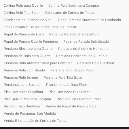
Cortina Rolo para Quarto
Cortina Rolô Solar para Comprar
Cortina Rolô Tela Solar
Fabricante de Cortina de Tecido
Fabricante de Cortinas de Voal
Onde Comprar Durafloor Piso Laminado
Onde Encontrar Os Melhores Papel de Parede
Papel de Parede de Luxo
Papel de Parede para Escritorio
Papel de Parede Quarto Feminino
Papel de Parede Sofisticado
Persiana Blecaute para Quarto
Persiana de Alumínio Horizontal
Persiana de Rolo para Quarto
Persiana Horizontal de Alumínio
Persiana Rolo Automatizada para Comprar
Persiana Rolo Blackout
Persiana Rolô com Bando
Persiana Rolô Double Vision
Persiana Rolô Screen
Persiana Rolô Tela Solar
Persianas para Sacada
Piso Laminado Dura Floor
Piso Laminado Eucafloor
Piso Laminado Quick Step
Piso Quick Step para Comprar
Piso Vinilico Durafloor Preço
Pisos Vinilico Durafloor
Venda de Papel de Parede Sala
Venda de Persianas Sob Medida
Venda E Instalação de Cortina de Tecido