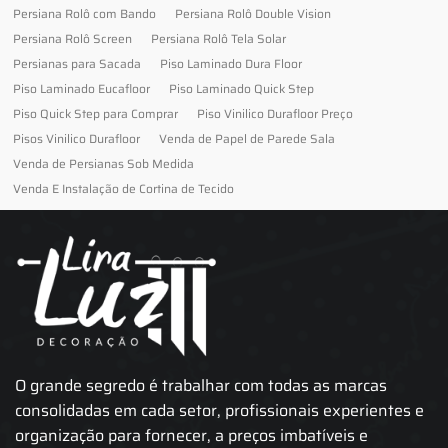
Persiana Rolô com Bando
Persiana Rolô Double Vision
Persiana Rolô Screen
Persiana Rolô Tela Solar
Persianas para Sacada
Piso Laminado Dura Floor
Piso Laminado Eucafloor
Piso Laminado Quick Step
Piso Quick Step para Comprar
Piso Vinilico Durafloor Preço
Pisos Vinilico Durafloor
Venda de Papel de Parede Sala
Venda de Persianas Sob Medida
Venda E Instalação de Cortina de Tecido
O grande segredo é trabalhar com todas as marcas
consolidadas em cada setor, profissionais experientes e
organização para fornecer, a preços imbatíveis e