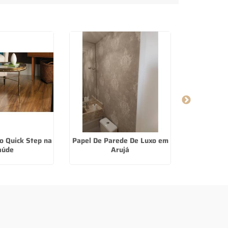
o Quick Step na
Papel De Parede De Luxo em
Papel De P
aúde
Arujá
Jo