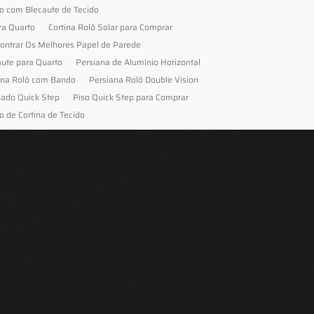
to com Blecaute de Tecido
ra Quarto
Cortina Rolô Solar para Comprar
ontrar Os Melhores Papel de Parede
aute para Quarto
Persiana de Alumínio Horizontal
ana Rolô com Bando
Persiana Rolô Double Vision
nado Quick Step
Piso Quick Step para Comprar
o de Cortina de Tecido