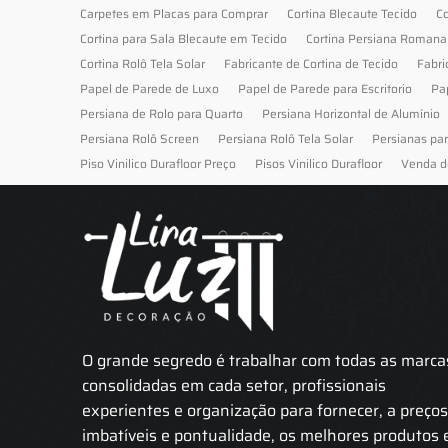
Carpetes em Placas para Comprar
Cortina Blecaute Tecido
Co
Cortina para Sala Blecaute em Tecido
Cortina Persiana Romana
Cortina Rolô Tela Solar
Fabricante de Cortina de Tecido
Fabri
Papel de Parede de Luxo
Papel de Parede para Escritorio
Pa
Persiana de Rolo para Quarto
Persiana Horizontal de Alumínio
Persiana Rolô Screen
Persiana Rolô Tela Solar
Persianas pa
Piso Vinilico Durafloor Preço
Pisos Vinilico Durafloor
Venda d
O grande segredo é trabalhar com todas as marca
consolidadas em cada setor, profissionais
experientes e organização para fornecer, a preço
imbatíveis e pontualidade, os melhores produtos 