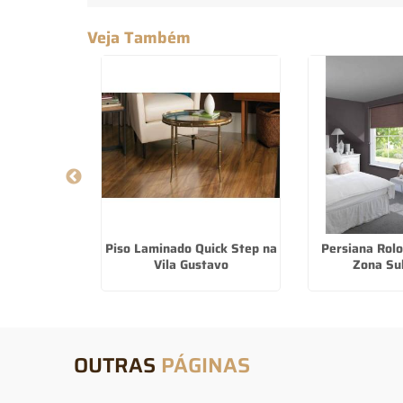
Veja Também
Cortina De
Piso Laminado Quick Step na
Persiana Rolo
m São Paulo
Vila Gustavo
Zona Su
OUTRAS
PÁGINAS