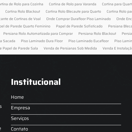
rtina de Rolo para Cozinha
Cortina de Rolo para Varanda
Cortina para Quar
Cortina Rolo Blackout
Cortina Rolo Blecaute para Quarto
Cortina Rolo pa
cante de Cortinas de Voal
Onde Comprar Durafloor Piso Laminado
Onde Enc
pel de Parede Quarto Feminino
Papel de Parede Sofisticado
Persiana Blec
Persiana Rolo Automatizada para Comprar
Persiana Rolo Blackout
Persi
ra Sacada
Piso Laminado Dura Floor
Piso Laminado Eucafloor
Piso Lami
e Papel de Parede Sala
Venda de Persianas Sob Medida
Venda E Instalaçã
Institucional
Home
s
Empresa
Serviços
s
e
Contato