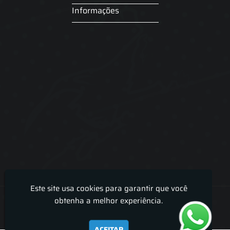
Informações
Este site usa cookies para garantir que você
Lira Luz Decor - Cortinas sob medidas e persianas
obtenha a melhor experiência.
ACEITAR