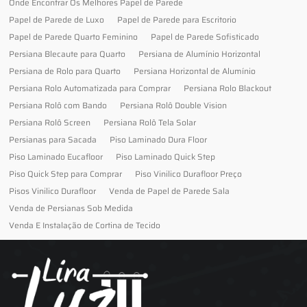
Onde Encontrar Os Melhores Papel de Parede
Papel de Parede de Luxo
Papel de Parede para Escritorio
Papel de Parede Quarto Feminino
Papel de Parede Sofisticado
Persiana Blecaute para Quarto
Persiana de Alumínio Horizontal
Persiana de Rolo para Quarto
Persiana Horizontal de Alumínio
Persiana Rolo Automatizada para Comprar
Persiana Rolo Blackout
Persiana Rolô com Bando
Persiana Rolô Double Vision
Persiana Rolô Screen
Persiana Rolô Tela Solar
Persianas para Sacada
Piso Laminado Dura Floor
Piso Laminado Eucafloor
Piso Laminado Quick Step
Piso Quick Step para Comprar
Piso Vinilico Durafloor Preço
Pisos Vinilico Durafloor
Venda de Papel de Parede Sala
Venda de Persianas Sob Medida
Venda E Instalação de Cortina de Tecido