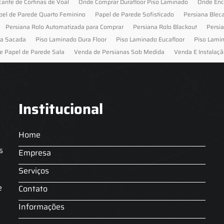
cante de Cortinas de Voal
Onde Comprar Durafloor Piso Laminado
Onde Enc
pel de Parede Quarto Feminino
Papel de Parede Sofisticado
Persiana Blec
Persiana Rolo Automatizada para Comprar
Persiana Rolo Blackout
Persi
ra Sacada
Piso Laminado Dura Floor
Piso Laminado Eucafloor
Piso Lami
e Papel de Parede Sala
Venda de Persianas Sob Medida
Venda E Instalaçã
Institucional
Home
s
Empresa
Serviços
s
e
Contato
Informações