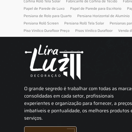
Cortina Rolô Tela Solar
Fabricante de Cortina de Tecido
Fabri
Papel de Parede de Luxo
Papel de Parede para Escritorio
Pa
Persiana de Rolo para Quarto
Persiana Horizontal de Alumínio
Persiana Rolô Screen
Persiana Rolô Tela Solar
Persianas pa
Piso Vinilico Durafloor Preço
Pisos Vinilico Durafloor
Venda d
O grande segredo é trabalhar com todas as marca
consolidadas em cada setor, profissionais
experientes e organização para fornecer, a preço
imbatíveis e pontualidade, os melhores produtos 
serviços.