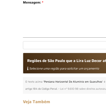
Mensagem:
*
Regiões de São Paulo que a Lira Luz Decor 
Selecione uma região para solicitar um orçamento
O texto acima "
Persiana Horizontal De Alumínio em Guarulhos
" é
artigo 184 do Código Penal. –
Lei n° 9.610-98 sobre direitos autorais
Veja Também