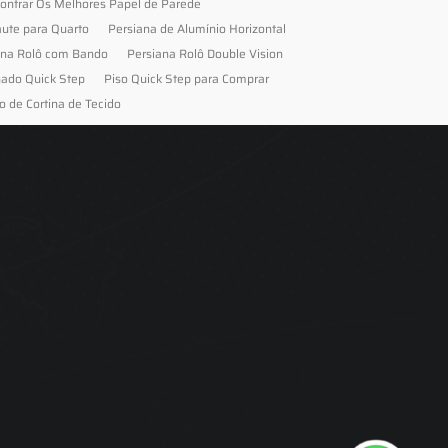
ontrar Os Melhores Papel de Parede
aute para Quarto
Persiana de Alumínio Horizontal
ana Rolô com Bando
Persiana Rolô Double Vision
nado Quick Step
Piso Quick Step para Comprar
o de Cortina de Tecido