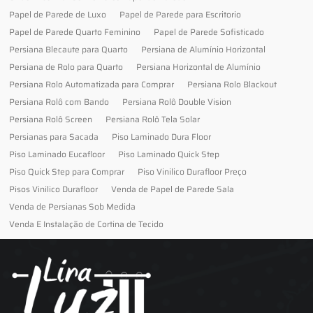
Papel de Parede de Luxo
Papel de Parede para Escritorio
Papel de Parede Quarto Feminino
Papel de Parede Sofisticado
Persiana Blecaute para Quarto
Persiana de Alumínio Horizontal
Persiana de Rolo para Quarto
Persiana Horizontal de Alumínio
Persiana Rolo Automatizada para Comprar
Persiana Rolo Blackout
Persiana Rolô com Bando
Persiana Rolô Double Vision
Persiana Rolô Screen
Persiana Rolô Tela Solar
Persianas para Sacada
Piso Laminado Dura Floor
Piso Laminado Eucafloor
Piso Laminado Quick Step
Piso Quick Step para Comprar
Piso Vinilico Durafloor Preço
Pisos Vinilico Durafloor
Venda de Papel de Parede Sala
Venda de Persianas Sob Medida
Venda E Instalação de Cortina de Tecido