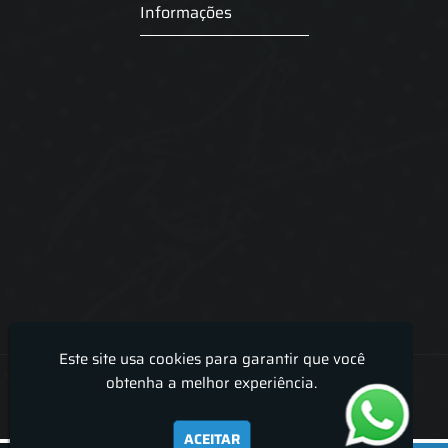
Informações
Este site usa cookies para garantir que você
Lira Luz Decor - Cortinas sob medidas e persianas
obtenha a melhor experiência.
ACEITAR