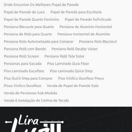
Onde Encontrar Os Melhores Papel de Parede
Papel de Parede de Luxo
Papel de Parede para Escritorio
Papel de Parede Quarto Feminino
Papel de Parede Sofisticado
Persiana Blecaute para Quarto
Persiana de Alumínio Horizontal
Persiana de Rolo para Quarto
Persiana Horizontal de Alumínio
Persiana Rolo Automatizada para Comprar
Persiana Rolo Blackout
Persiana Rolô com Bando
Persiana Rolô Double Vision
Persiana Rolô Screen
Persiana Rolô Tela Solar
Persianas para Sacada
Piso Laminado Dura Floor
Piso Laminado Eucafloor
Piso Laminado Quick Step
Piso Quick Step para Comprar
Piso Vinilico Durafloor Preço
Pisos Vinilico Durafloor
Venda de Papel de Parede Sala
Venda de Persianas Sob Medida
Venda E Instalação de Cortina de Tecido