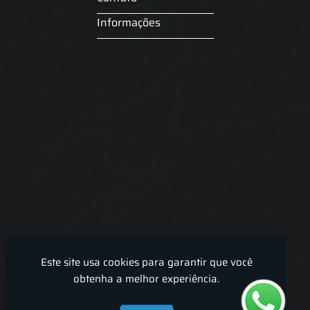
Informações
Este site usa cookies para garantir que você
Lira Luz Decor - Cortinas sob medidas e persianas
obtenha a melhor experiência.