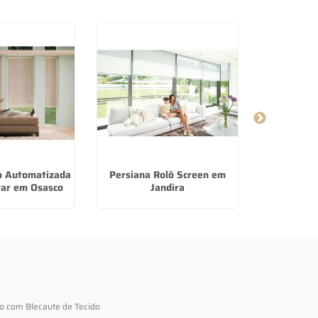
o Automatizada
Persiana Rolô Screen em
Piso Vinili
ar em Osasco
Jandira
em 
to com Blecaute de Tecido