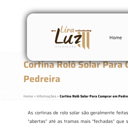
Home
Cortina Rolô Solar Para
Pedreira
Home
»
Informações
»
Cortina Rolô Solar Para Comprar em Pedre
As cortinas de rolo solar são geralmente feita
“abertas” até as tramas mais “fechadas” que sã