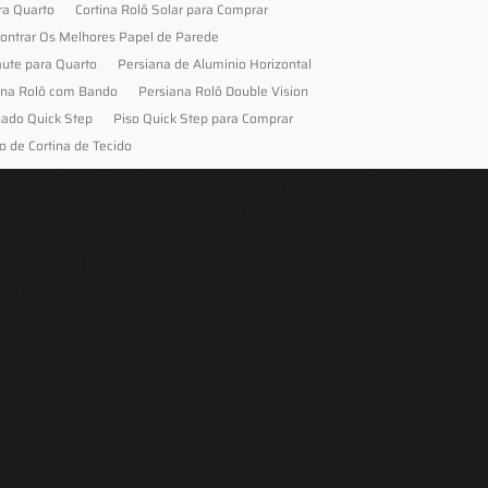
ra Quarto
Cortina Rolô Solar para Comprar
ontrar Os Melhores Papel de Parede
aute para Quarto
Persiana de Alumínio Horizontal
ana Rolô com Bando
Persiana Rolô Double Vision
nado Quick Step
Piso Quick Step para Comprar
o de Cortina de Tecido