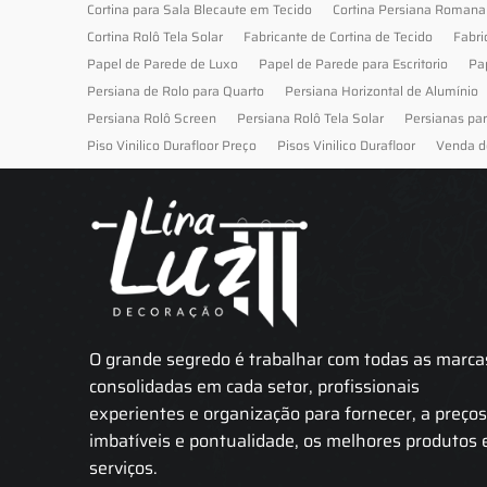
Cortina para Sala Blecaute em Tecido
Cortina Persiana Romana
Cortina Rolô Tela Solar
Fabricante de Cortina de Tecido
Fabri
Papel de Parede de Luxo
Papel de Parede para Escritorio
Pa
Persiana de Rolo para Quarto
Persiana Horizontal de Alumínio
Persiana Rolô Screen
Persiana Rolô Tela Solar
Persianas pa
Piso Vinilico Durafloor Preço
Pisos Vinilico Durafloor
Venda d
O grande segredo é trabalhar com todas as marca
consolidadas em cada setor, profissionais
experientes e organização para fornecer, a preço
imbatíveis e pontualidade, os melhores produtos 
serviços.