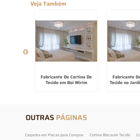
Veja Também
Screen no
Fabricante De Cortina De
Fabricante D
ã
Tecido em Boi Mirim
Tecido no Jard
OUTRAS
PÁGINAS
Carpetes em Placas para Comprar
Cortina Blecaute Tecido
Co