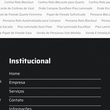
Cortina Rolo Blackout
Cortina Rolo Blecaute para Quarto
Cortina Rolo pa
cante de Cortinas de Voal
Onde Comprar Durafloor Piso Laminado
Onde Enc
pel de Parede Quarto Feminino
Papel de Parede Sofisticado
Persiana Blec
Persiana Rolo Automatizada para Comprar
Persiana Rolo Blackout
Persi
ra Sacada
Piso Laminado Dura Floor
Piso Laminado Eucafloor
Piso Lami
e Papel de Parede Sala
Venda de Persianas Sob Medida
Venda E Instalaçã
Institucional
Home
s
Empresa
Serviços
s
e
Contato
Informações