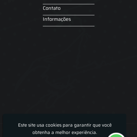
Contato
Informações
Este site usa cookies para garantir que você
Lira Luz Decor - Cortinas sob medidas e persianas
obtenha a melhor experiência.