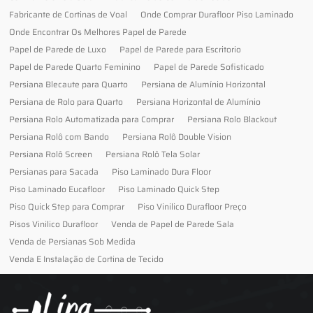
Fabricante de Cortinas de Voal
Onde Comprar Durafloor Piso Laminado
Onde Encontrar Os Melhores Papel de Parede
Papel de Parede de Luxo
Papel de Parede para Escritorio
Papel de Parede Quarto Feminino
Papel de Parede Sofisticado
Persiana Blecaute para Quarto
Persiana de Alumínio Horizontal
Persiana de Rolo para Quarto
Persiana Horizontal de Alumínio
Persiana Rolo Automatizada para Comprar
Persiana Rolo Blackout
Persiana Rolô com Bando
Persiana Rolô Double Vision
Persiana Rolô Screen
Persiana Rolô Tela Solar
Persianas para Sacada
Piso Laminado Dura Floor
Piso Laminado Eucafloor
Piso Laminado Quick Step
Piso Quick Step para Comprar
Piso Vinilico Durafloor Preço
Pisos Vinilico Durafloor
Venda de Papel de Parede Sala
Venda de Persianas Sob Medida
Venda E Instalação de Cortina de Tecido