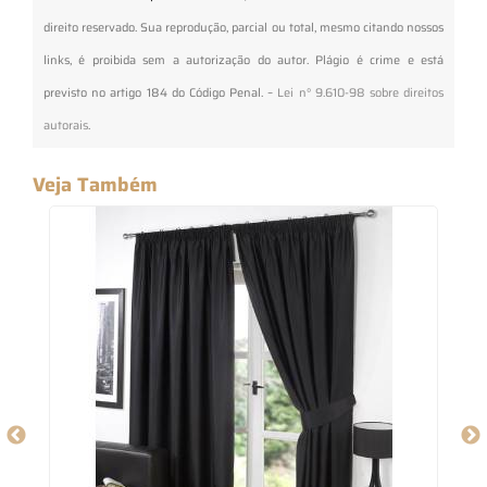
direito reservado. Sua reprodução, parcial ou total, mesmo citando nossos
links, é proibida sem a autorização do autor. Plágio é crime e está
previsto no artigo 184 do Código Penal. –
Lei n° 9.610-98 sobre direitos
autorais
.
Veja Também