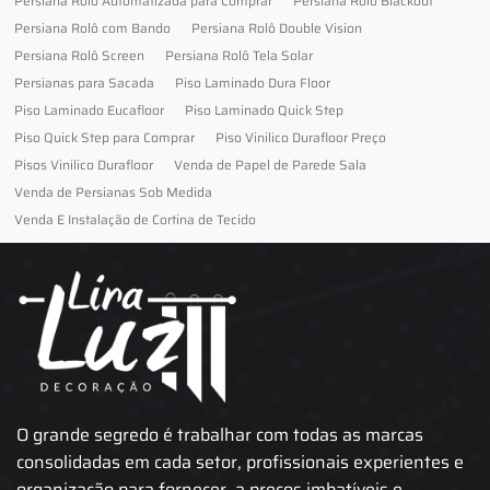
Persiana Rolo Automatizada para Comprar
Persiana Rolo Blackout
Persiana Rolô com Bando
Persiana Rolô Double Vision
Persiana Rolô Screen
Persiana Rolô Tela Solar
Persianas para Sacada
Piso Laminado Dura Floor
Piso Laminado Eucafloor
Piso Laminado Quick Step
Piso Quick Step para Comprar
Piso Vinilico Durafloor Preço
Pisos Vinilico Durafloor
Venda de Papel de Parede Sala
Venda de Persianas Sob Medida
Venda E Instalação de Cortina de Tecido
O grande segredo é trabalhar com todas as marcas
consolidadas em cada setor, profissionais experientes e
organização para fornecer, a preços imbatíveis e