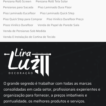
Persiana Rolô Screen
Persiana Rolô Tela Solar
Persianas para Sacada
Piso Laminado Dura Floor
Piso Laminado Eucafloor
Piso Laminado Quick Step
Piso Quick Step para Comprar
Piso Vinilico Durafloor Preço
Pisos Vinilico Durafloor
Venda de Papel de Parede Sala
Venda de Persianas Sob Medida
Venda E Instalação de Cortina de Tecido
O grande segredo é trabalhar com todas as marcas
consolidadas em cada setor, profissionais experientes e
organização para fornecer, a preços imbatíveis e
pontualidade, os melhores produtos e serviços.