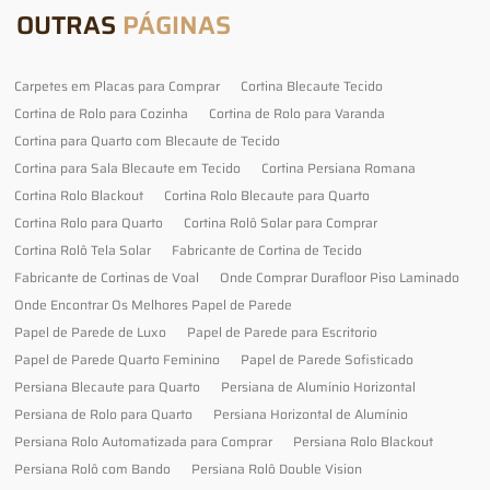
OUTRAS
PÁGINAS
Carpetes em Placas para Comprar
Cortina Blecaute Tecido
Cortina de Rolo para Cozinha
Cortina de Rolo para Varanda
Cortina para Quarto com Blecaute de Tecido
Cortina para Sala Blecaute em Tecido
Cortina Persiana Romana
Cortina Rolo Blackout
Cortina Rolo Blecaute para Quarto
Cortina Rolo para Quarto
Cortina Rolô Solar para Comprar
Cortina Rolô Tela Solar
Fabricante de Cortina de Tecido
Fabricante de Cortinas de Voal
Onde Comprar Durafloor Piso Laminado
Onde Encontrar Os Melhores Papel de Parede
Papel de Parede de Luxo
Papel de Parede para Escritorio
Papel de Parede Quarto Feminino
Papel de Parede Sofisticado
Persiana Blecaute para Quarto
Persiana de Alumínio Horizontal
Persiana de Rolo para Quarto
Persiana Horizontal de Alumínio
Persiana Rolo Automatizada para Comprar
Persiana Rolo Blackout
Persiana Rolô com Bando
Persiana Rolô Double Vision