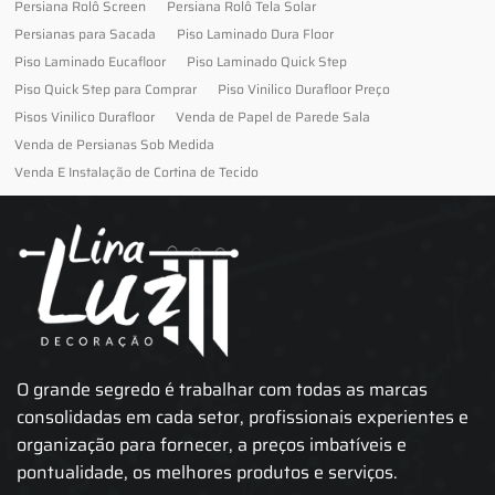
Persiana Rolô Screen
Persiana Rolô Tela Solar
Persianas para Sacada
Piso Laminado Dura Floor
Piso Laminado Eucafloor
Piso Laminado Quick Step
Piso Quick Step para Comprar
Piso Vinilico Durafloor Preço
Pisos Vinilico Durafloor
Venda de Papel de Parede Sala
Venda de Persianas Sob Medida
Venda E Instalação de Cortina de Tecido
O grande segredo é trabalhar com todas as marcas
consolidadas em cada setor, profissionais experientes e
organização para fornecer, a preços imbatíveis e
pontualidade, os melhores produtos e serviços.