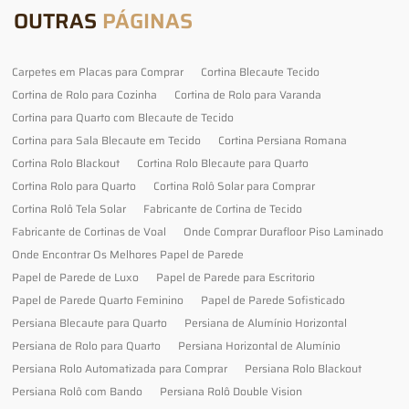
OUTRAS
PÁGINAS
Carpetes em Placas para Comprar
Cortina Blecaute Tecido
Cortina de Rolo para Cozinha
Cortina de Rolo para Varanda
Cortina para Quarto com Blecaute de Tecido
Cortina para Sala Blecaute em Tecido
Cortina Persiana Romana
Cortina Rolo Blackout
Cortina Rolo Blecaute para Quarto
Cortina Rolo para Quarto
Cortina Rolô Solar para Comprar
Cortina Rolô Tela Solar
Fabricante de Cortina de Tecido
Fabricante de Cortinas de Voal
Onde Comprar Durafloor Piso Laminado
Onde Encontrar Os Melhores Papel de Parede
Papel de Parede de Luxo
Papel de Parede para Escritorio
Papel de Parede Quarto Feminino
Papel de Parede Sofisticado
Persiana Blecaute para Quarto
Persiana de Alumínio Horizontal
Persiana de Rolo para Quarto
Persiana Horizontal de Alumínio
Persiana Rolo Automatizada para Comprar
Persiana Rolo Blackout
Persiana Rolô com Bando
Persiana Rolô Double Vision