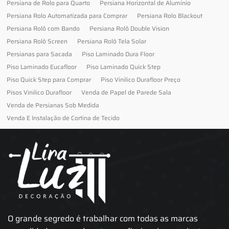
Persiana de Rolo para Quarto
Persiana Horizontal de Alumínio
Persiana Rolo Automatizada para Comprar
Persiana Rolo Blackout
Persiana Rolô com Bando
Persiana Rolô Double Vision
Persiana Rolô Screen
Persiana Rolô Tela Solar
Persianas para Sacada
Piso Laminado Dura Floor
Piso Laminado Eucafloor
Piso Laminado Quick Step
Piso Quick Step para Comprar
Piso Vinilico Durafloor Preço
Pisos Vinilico Durafloor
Venda de Papel de Parede Sala
Venda de Persianas Sob Medida
Venda E Instalação de Cortina de Tecido
O grande segredo é trabalhar com todas as marcas