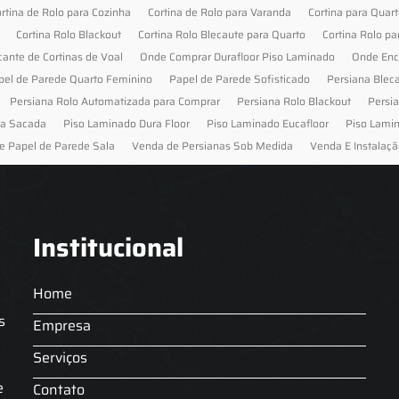
rtina de Rolo para Cozinha
Cortina de Rolo para Varanda
Cortina para Quar
Cortina Rolo Blackout
Cortina Rolo Blecaute para Quarto
Cortina Rolo pa
cante de Cortinas de Voal
Onde Comprar Durafloor Piso Laminado
Onde Enc
pel de Parede Quarto Feminino
Papel de Parede Sofisticado
Persiana Blec
Persiana Rolo Automatizada para Comprar
Persiana Rolo Blackout
Persi
ra Sacada
Piso Laminado Dura Floor
Piso Laminado Eucafloor
Piso Lami
e Papel de Parede Sala
Venda de Persianas Sob Medida
Venda E Instalaçã
Institucional
Home
s
Empresa
Serviços
s
e
Contato