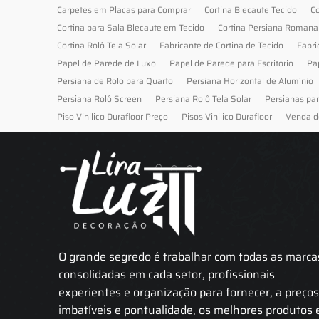
Carpetes em Placas para Comprar
Cortina Blecaute Tecido
Co
Cortina para Sala Blecaute em Tecido
Cortina Persiana Romana
Cortina Rolô Tela Solar
Fabricante de Cortina de Tecido
Fabri
Papel de Parede de Luxo
Papel de Parede para Escritorio
Pa
Persiana de Rolo para Quarto
Persiana Horizontal de Alumínio
Persiana Rolô Screen
Persiana Rolô Tela Solar
Persianas pa
Piso Vinilico Durafloor Preço
Pisos Vinilico Durafloor
Venda d
O grande segredo é trabalhar com todas as marca
consolidadas em cada setor, profissionais
experientes e organização para fornecer, a preço
imbatíveis e pontualidade, os melhores produtos 