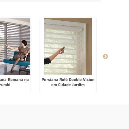
iana Romana no
Persiana Rolô Double Vision
Persiana De
rumbi
em Cidade Jardim
em