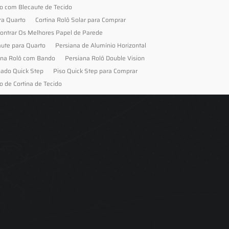
to com Blecaute de Tecido
ra Quarto
Cortina Rolô Solar para Comprar
ontrar Os Melhores Papel de Parede
aute para Quarto
Persiana de Alumínio Horizontal
ana Rolô com Bando
Persiana Rolô Double Vision
nado Quick Step
Piso Quick Step para Comprar
o de Cortina de Tecido