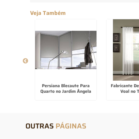
Veja Também
Cortina De
Persiana Blecaute Para
Fabricante De
sa Verde
Quarto no Jardim Ângela
Voal no 
OUTRAS
PÁGINAS